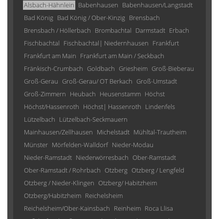
Alsbach-Hähnlein
Babenhausen
Babenhausen/Langstadt
Bad König
Bad König / Ober-Kinzig
Brensbach
Brensbach / Höllerbach
Brombachtal
Darmstadt
Erbach
Fischbachtal
Fischbachtal| Niedernhausen
Frankfurt
Frankfurt am Main
Frankfurt am Main / Seckbach
Fränkisch-Crumbach
Goldbach
Griesheim
Groß-Bieberau
Groß-Gerau
Groß-Gerau/ OT Berkach
Groß-Umstadt
Groß-Zimmern
Heubach
Heusenstamm
Höchst
Höchst/Hassenroth
Höchst| Hassenroth
Lindenfels
Lützelbach
Lützelbach-Seckmauern
Mainhausen/Zellhausen
Michelstadt
Mühltal-Trautheim
Münster
Mörfelden-Walldorf
Nieder-Modau
Nieder-Ramstadt
Niederwörresbach
Ober-Ramstadt
Ober-Ramstadt / Rohrbach
Otzberg
Otzberg / Lengfeld
Otzberg / Nieder-Klingen
Otzberg/ Habitzheim
Otzberg/Habitzheim
Reichelsheim
Reichelsheim/Ober-Kainsbach
Reinheim
Roca Llisa