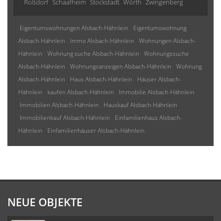
Roßdorf
Schaafheim
Stockstadt
Wörth
Zwingenberg
Eigentumswohnungen Alsbach-Hähnlein
Eigentumswohnung
Alsbach-Hähnlein
Immo Alsbach-Hähnlein
Wohnungen Alsbach-
Hähnlein
Wohnung suche Alsbach-Hähnlein
Wohnungssuche
Alsbach-Hähnlein
Wohnungsanzeigen Alsbach-Hähnlein
Wohnung
Alsbach-Hähnlein
Haus Alsbach-Hähnlein
Häuser Alsbach-
Hähnlein
kaufen Alsbach-Hähnlein
Immobilie Alsbach-Hähnlein
Immobilien Alsbach-Hähnlein
Hauskauf Alsbach-Hähnlein
Immobilienkauf Alsbach-Hähnlein
Einfamilienhaus Alsbach-
Hähnlein
Einfamilienhäuser Alsbach-Hähnlein
NEUE OBJEKTE