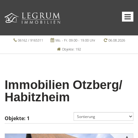
06162 / 9165311
Mo. - Fr. 09.00 - 19.00 Uhr
06.08.2026
Objekte: 192
Immobilien Otzberg/
Habitzheim
Objekte:
1