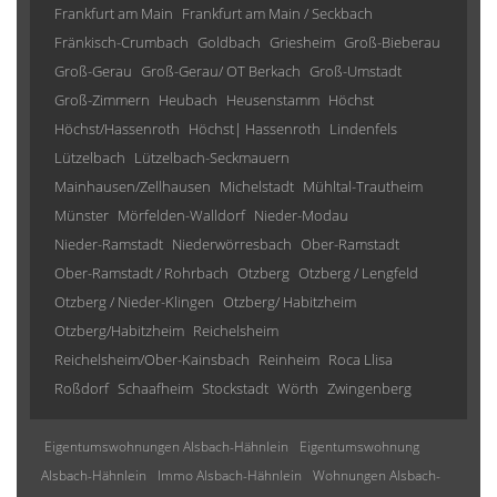
Frankfurt am Main
Frankfurt am Main / Seckbach
Fränkisch-Crumbach
Goldbach
Griesheim
Groß-Bieberau
Groß-Gerau
Groß-Gerau/ OT Berkach
Groß-Umstadt
Groß-Zimmern
Heubach
Heusenstamm
Höchst
Höchst/Hassenroth
Höchst| Hassenroth
Lindenfels
Lützelbach
Lützelbach-Seckmauern
Mainhausen/Zellhausen
Michelstadt
Mühltal-Trautheim
Münster
Mörfelden-Walldorf
Nieder-Modau
Nieder-Ramstadt
Niederwörresbach
Ober-Ramstadt
Ober-Ramstadt / Rohrbach
Otzberg
Otzberg / Lengfeld
Otzberg / Nieder-Klingen
Otzberg/ Habitzheim
Otzberg/Habitzheim
Reichelsheim
Reichelsheim/Ober-Kainsbach
Reinheim
Roca Llisa
Roßdorf
Schaafheim
Stockstadt
Wörth
Zwingenberg
Eigentumswohnungen Alsbach-Hähnlein
Eigentumswohnung
Alsbach-Hähnlein
Immo Alsbach-Hähnlein
Wohnungen Alsbach-