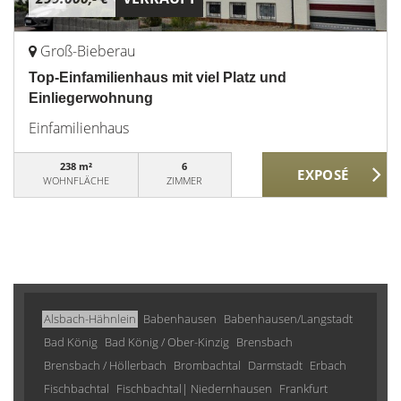
Groß-Bieberau
Top-Einfamilienhaus mit viel Platz und
Einliegerwohnung
Einfamilienhaus
238 m²
6
WOHNFLÄCHE
ZIMMER
Alsbach-Hähnlein
Babenhausen
Babenhausen/Langstadt
Bad König
Bad König / Ober-Kinzig
Brensbach
Brensbach / Höllerbach
Brombachtal
Darmstadt
Erbach
Fischbachtal
Fischbachtal| Niedernhausen
Frankfurt