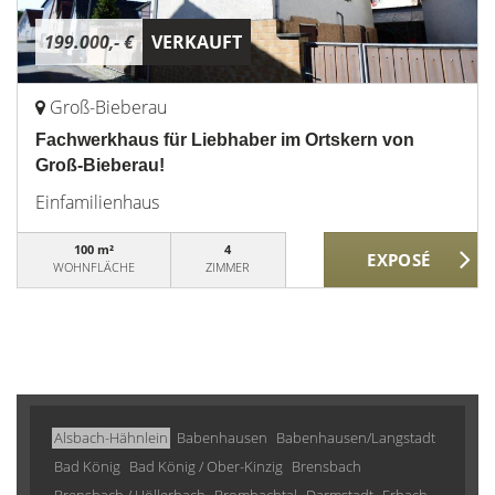
199.000,- €
VERKAUFT
Groß-Bieberau
Fachwerkhaus für Liebhaber im Ortskern von
Groß-Bieberau!
Einfamilienhaus
100 m²
4
WOHNFLÄCHE
ZIMMER
Alsbach-Hähnlein
Babenhausen
Babenhausen/Langstadt
Bad König
Bad König / Ober-Kinzig
Brensbach