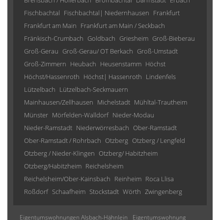
Brensbach / Höllerbach
Brombachtal
Darmstadt
Erbach
Fischbachtal
Fischbachtal| Niedernhausen
Frankfurt
Frankfurt am Main
Frankfurt am Main / Seckbach
Fränkisch-Crumbach
Goldbach
Griesheim
Groß-Bieberau
Groß-Gerau
Groß-Gerau/ OT Berkach
Groß-Umstadt
Groß-Zimmern
Heubach
Heusenstamm
Höchst
Höchst/Hassenroth
Höchst| Hassenroth
Lindenfels
Lützelbach
Lützelbach-Seckmauern
Mainhausen/Zellhausen
Michelstadt
Mühltal-Trautheim
Münster
Mörfelden-Walldorf
Nieder-Modau
Nieder-Ramstadt
Niederwörresbach
Ober-Ramstadt
Ober-Ramstadt / Rohrbach
Otzberg
Otzberg / Lengfeld
Otzberg / Nieder-Klingen
Otzberg/ Habitzheim
Otzberg/Habitzheim
Reichelsheim
Reichelsheim/Ober-Kainsbach
Reinheim
Roca Llisa
Roßdorf
Schaafheim
Stockstadt
Wörth
Zwingenberg
Eigentumswohnungen Alsbach-Hähnlein
Eigentumswohnung