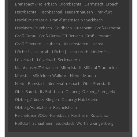
Brensbach / Höllerbach
Brombachtal
Darmstadt
Erbach
Fischbachtal
Fischbachtal| Niedernhausen
Frankfurt
Frankfurt am Main
Frankfurt am Main / Seckbach
Fränkisch-Crumbach
Goldbach
Griesheim
Groß-Bieberau
Groß-Gerau
Groß-Gerau/ OT Berkach
Groß-Umstadt
Groß-Zimmern
Heubach
Heusenstamm
Höchst
Höchst/Hassenroth
Höchst| Hassenroth
Lindenfels
Lützelbach
Lützelbach-Seckmauern
Mainhausen/Zellhausen
Michelstadt
Mühltal-Trautheim
Münster
Mörfelden-Walldorf
Nieder-Modau
Nieder-Ramstadt
Niederwörresbach
Ober-Ramstadt
Ober-Ramstadt / Rohrbach
Otzberg
Otzberg / Lengfeld
Otzberg / Nieder-Klingen
Otzberg/ Habitzheim
Otzberg/Habitzheim
Reichelsheim
Reichelsheim/Ober-Kainsbach
Reinheim
Roca Llisa
Roßdorf
Schaafheim
Stockstadt
Wörth
Zwingenberg