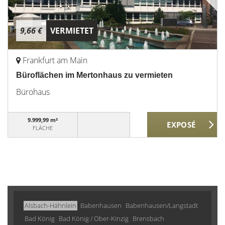
9,66 €
VERMIETET
Frankfurt am Main
Büroflächen im Mertonhaus zu vermieten
Bürohaus
9.999,99 m²
FLÄCHE
Alsbach-Hähnlein
Babenhausen
Babenhausen/Langstadt
Bad König
Bad König / Ober-Kinzig
Brensbach