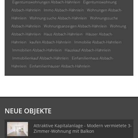
Eigentumswohnungen Alsbach-Hähnlein
Eigentumswohnung
Alsbach-Hähnlein
Immo Alsbach-Hähnlein
Wohnungen Alsbach-
Hähnlein
Wohnung suche Alsbach-Hähnlein
Wohnungssuche
Alsbach-Hähnlein
Wohnungsanzeigen Alsbach-Hähnlein
Wohnung
Alsbach-Hähnlein
Haus Alsbach-Hähnlein
Häuser Alsbach-
Hähnlein
kaufen Alsbach-Hähnlein
Immobilie Alsbach-Hähnlein
Immobilien Alsbach-Hähnlein
Hauskauf Alsbach-Hähnlein
Immobilienkauf Alsbach-Hähnlein
Einfamilienhaus Alsbach-
Hähnlein
Einfamilienhäuser Alsbach-Hähnlein
NEUE OBJEKTE
Attraktive Kapitalanlage - Modern vermietete 3-
Zimmer-Wohnung mit Balkon