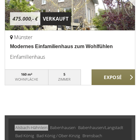
475.000,- €
VERKAUFT
Münster
Modernes Einfamilienhaus zum Wohlfühlen
Einfamilienhaus
160 m²
5
WOHNFLÄCHE
ZIMMER
Alsbach-Hähnlein
Babenhausen
Babenhausen/Langstadt
Bad König
Bad König / Ober-Kinzig
Brensbach