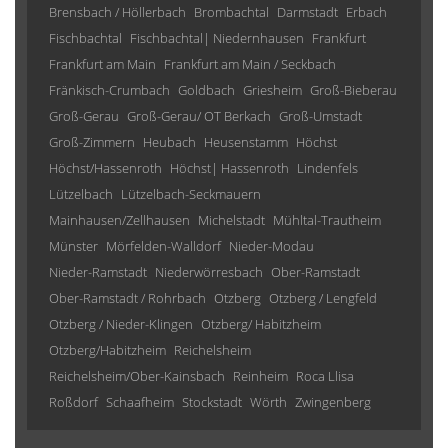
Brensbach / Höllerbach
Brombachtal
Darmstadt
Erbach
Fischbachtal
Fischbachtal| Niedernhausen
Frankfurt
Frankfurt am Main
Frankfurt am Main / Seckbach
Fränkisch-Crumbach
Goldbach
Griesheim
Groß-Bieberau
Groß-Gerau
Groß-Gerau/ OT Berkach
Groß-Umstadt
Groß-Zimmern
Heubach
Heusenstamm
Höchst
Höchst/Hassenroth
Höchst| Hassenroth
Lindenfels
Lützelbach
Lützelbach-Seckmauern
Mainhausen/Zellhausen
Michelstadt
Mühltal-Trautheim
Münster
Mörfelden-Walldorf
Nieder-Modau
Nieder-Ramstadt
Niederwörresbach
Ober-Ramstadt
Ober-Ramstadt / Rohrbach
Otzberg
Otzberg / Lengfeld
Otzberg / Nieder-Klingen
Otzberg/ Habitzheim
Otzberg/Habitzheim
Reichelsheim
Reichelsheim/Ober-Kainsbach
Reinheim
Roca Llisa
Roßdorf
Schaafheim
Stockstadt
Wörth
Zwingenberg