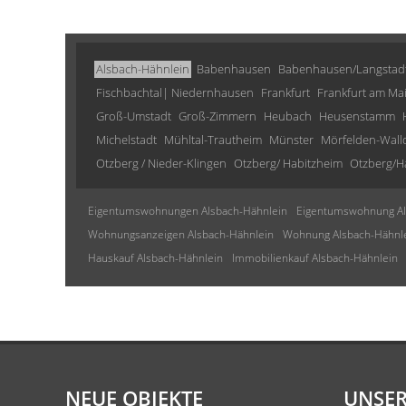
Alsbach-Hähnlein
Babenhausen
Babenhausen/Langstad
Fischbachtal| Niedernhausen
Frankfurt
Frankfurt am Ma
Groß-Umstadt
Groß-Zimmern
Heubach
Heusenstamm
Michelstadt
Mühltal-Trautheim
Münster
Mörfelden-Wall
Otzberg / Nieder-Klingen
Otzberg/ Habitzheim
Otzberg/H
Eigentumswohnungen Alsbach-Hähnlein
Eigentumswohnung Al
Wohnungsanzeigen Alsbach-Hähnlein
Wohnung Alsbach-Hähnl
Hauskauf Alsbach-Hähnlein
Immobilienkauf Alsbach-Hähnlein
NEUE OBJEKTE
UNSER