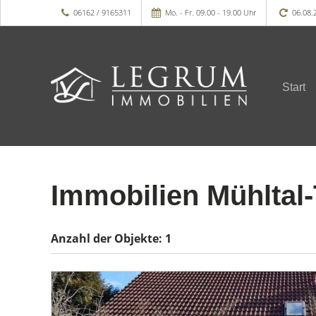
06162 / 9165311
Mo. - Fr. 09.00 - 19.00 Uhr
06.08.
Start
Immobilien Mühltal
Anzahl der
Objekte:
1