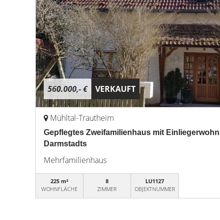
560.000,- €
VERKAUFT
Mühltal-Trautheim
Gepflegtes Zweifamilienhaus mit Einliegerwoh
Darmstadts
Mehrfamilienhaus
225 m²
8
LU1127
WOHNFLÄCHE
ZIMMER
OBJEKTNUMMER