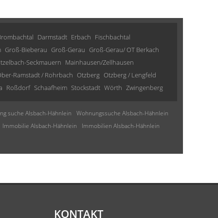
Brombachtal
Darmstadt
Erbach
Fischbachtal
m
Groß-Bieberau
Groß-Gerau
Groß-Gerau/ OT Berkach
tzelbach-Seckmauern
Mainhausen/Zellhausen
ber-Ramstadt / Rohrbach
Otzberg
Otzberg / Lengfeld
a
Roßdorf
Schaafheim
Stockstadt
Wörth
Zwingenberg
g suche Alsbach-Hähnlein
Wohnungssuche Alsbach-Hähnlein
Immobilie Alsbach-Hähnlein
Immobilien Alsbach-Hähnlein
KONTAKT