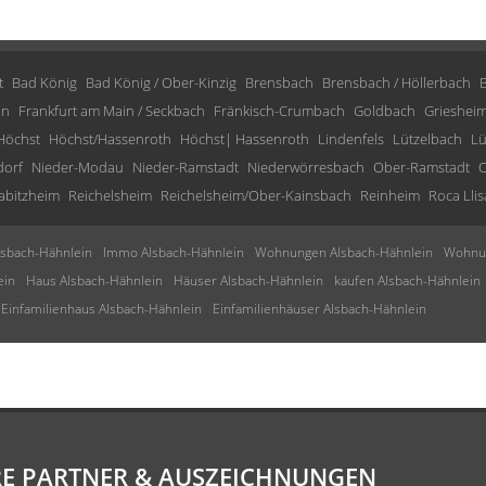
t
Bad König
Bad König / Ober-Kinzig
Brensbach
Brensbach / Höllerbach
in
Frankfurt am Main / Seckbach
Fränkisch-Crumbach
Goldbach
Grieshei
Höchst
Höchst/Hassenroth
Höchst| Hassenroth
Lindenfels
Lützelbach
Lü
dorf
Nieder-Modau
Nieder-Ramstadt
Niederwörresbach
Ober-Ramstadt
O
abitzheim
Reichelsheim
Reichelsheim/Ober-Kainsbach
Reinheim
Roca Llis
sbach-Hähnlein
Immo Alsbach-Hähnlein
Wohnungen Alsbach-Hähnlein
Wohnun
ein
Haus Alsbach-Hähnlein
Häuser Alsbach-Hähnlein
kaufen Alsbach-Hähnlein
Einfamilienhaus Alsbach-Hähnlein
Einfamilienhäuser Alsbach-Hähnlein
E PARTNER & AUSZEICHNUNGEN