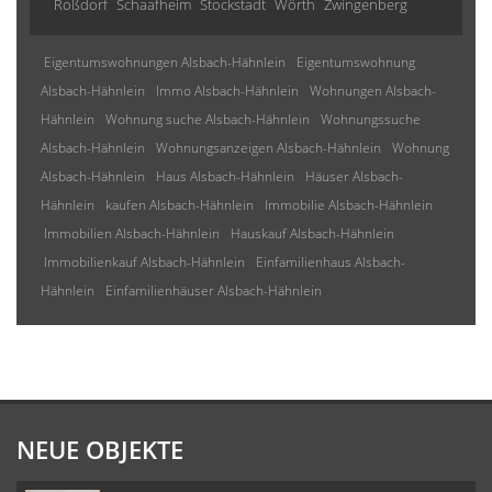
Roßdorf
Schaafheim
Stockstadt
Wörth
Zwingenberg
Eigentumswohnungen Alsbach-Hähnlein
Eigentumswohnung
Alsbach-Hähnlein
Immo Alsbach-Hähnlein
Wohnungen Alsbach-
Hähnlein
Wohnung suche Alsbach-Hähnlein
Wohnungssuche
Alsbach-Hähnlein
Wohnungsanzeigen Alsbach-Hähnlein
Wohnung
Alsbach-Hähnlein
Haus Alsbach-Hähnlein
Häuser Alsbach-
Hähnlein
kaufen Alsbach-Hähnlein
Immobilie Alsbach-Hähnlein
Immobilien Alsbach-Hähnlein
Hauskauf Alsbach-Hähnlein
Immobilienkauf Alsbach-Hähnlein
Einfamilienhaus Alsbach-
Hähnlein
Einfamilienhäuser Alsbach-Hähnlein
NEUE OBJEKTE