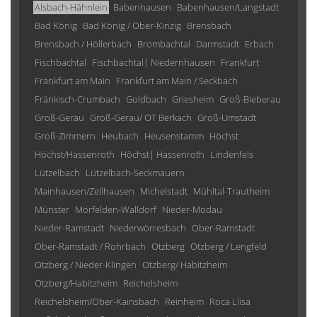
Alsbach-Hähnlein
Babenhausen
Babenhausen/Langstadt
Bad König
Bad König / Ober-Kinzig
Brensbach
Brensbach / Höllerbach
Brombachtal
Darmstadt
Erbach
Fischbachtal
Fischbachtal| Niedernhausen
Frankfurt
Frankfurt am Main
Frankfurt am Main / Seckbach
Fränkisch-Crumbach
Goldbach
Griesheim
Groß-Bieberau
Groß-Gerau
Groß-Gerau/ OT Berkach
Groß-Umstadt
Groß-Zimmern
Heubach
Heusenstamm
Höchst
Höchst/Hassenroth
Höchst| Hassenroth
Lindenfels
Lützelbach
Lützelbach-Seckmauern
Mainhausen/Zellhausen
Michelstadt
Mühltal-Trautheim
Münster
Mörfelden-Walldorf
Nieder-Modau
Nieder-Ramstadt
Niederwörresbach
Ober-Ramstadt
Ober-Ramstadt / Rohrbach
Otzberg
Otzberg / Lengfeld
Otzberg / Nieder-Klingen
Otzberg/ Habitzheim
Otzberg/Habitzheim
Reichelsheim
Reichelsheim/Ober-Kainsbach
Reinheim
Roca Llisa