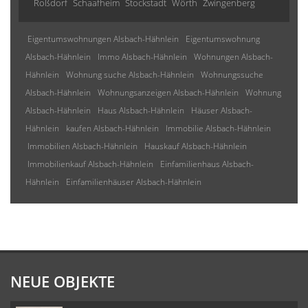
Roßdorf
Schaafheim
Stockstadt
Wörth
Zwingenberg
Eigentumswohnungen Alsbach-Hähnlein
Eigentumswohnung
Alsbach-Hähnlein
Immo Alsbach-Hähnlein
Wohnungen Alsbach-
Hähnlein
Wohnung suche Alsbach-Hähnlein
Wohnungssuche
Alsbach-Hähnlein
Wohnungsanzeigen Alsbach-Hähnlein
Wohnung
Alsbach-Hähnlein
Haus Alsbach-Hähnlein
Häuser Alsbach-
Hähnlein
kaufen Alsbach-Hähnlein
Immobilie Alsbach-Hähnlein
Immobilien Alsbach-Hähnlein
Hauskauf Alsbach-Hähnlein
Immobilienkauf Alsbach-Hähnlein
Einfamilienhaus Alsbach-
Hähnlein
Einfamilienhäuser Alsbach-Hähnlein
NEUE OBJEKTE