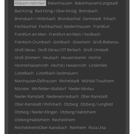
Alsbach-Hähnlein
Babenhausen
Babenhausen/Langstadt
Bad König
Bad König / Ober-Kinzig
Brensbach
Brensbach / Höllerbach
Brombachtal
Darmstadt
Erbach
Fischbachtal
Fischbachtal| Niedernhausen
Frankfurt
Frankfurt am Main
Frankfurt am Main / Seckbach
Fränkisch-Crumbach
Goldbach
Griesheim
Groß-Bieberau
Groß-Gerau
Groß-Gerau/ OT Berkach
Groß-Umstadt
Groß-Zimmern
Heubach
Heusenstamm
Höchst
Höchst/Hassenroth
Höchst| Hassenroth
Lindenfels
Lützelbach
Lützelbach-Seckmauern
Mainhausen/Zellhausen
Michelstadt
Mühltal-Trautheim
Münster
Mörfelden-Walldorf
Nieder-Modau
Nieder-Ramstadt
Niederwörresbach
Ober-Ramstadt
Ober-Ramstadt / Rohrbach
Otzberg
Otzberg / Lengfeld
Otzberg / Nieder-Klingen
Otzberg/ Habitzheim
Otzberg/Habitzheim
Reichelsheim
Reichelsheim/Ober-Kainsbach
Reinheim
Roca Llisa