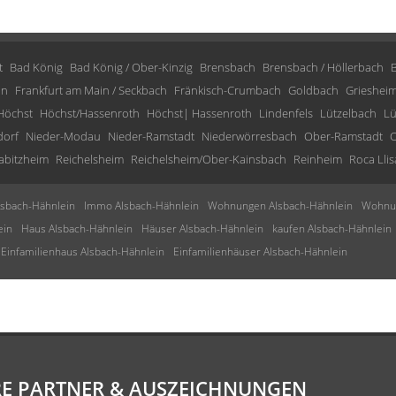
t
Bad König
Bad König / Ober-Kinzig
Brensbach
Brensbach / Höllerbach
in
Frankfurt am Main / Seckbach
Fränkisch-Crumbach
Goldbach
Grieshei
Höchst
Höchst/Hassenroth
Höchst| Hassenroth
Lindenfels
Lützelbach
Lü
dorf
Nieder-Modau
Nieder-Ramstadt
Niederwörresbach
Ober-Ramstadt
O
abitzheim
Reichelsheim
Reichelsheim/Ober-Kainsbach
Reinheim
Roca Llis
sbach-Hähnlein
Immo Alsbach-Hähnlein
Wohnungen Alsbach-Hähnlein
Wohnun
ein
Haus Alsbach-Hähnlein
Häuser Alsbach-Hähnlein
kaufen Alsbach-Hähnlein
Einfamilienhaus Alsbach-Hähnlein
Einfamilienhäuser Alsbach-Hähnlein
E PARTNER & AUSZEICHNUNGEN