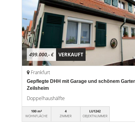
499.000,- €
VERKAUFT
Frankfurt
Gepflegte DHH mit Garage und schönem Garten
Zeilsheim
Doppelhaushälfte
100 m²
4
LU1242
WOHNFLÄCHE
ZIMMER
OBJEKTNUMMER