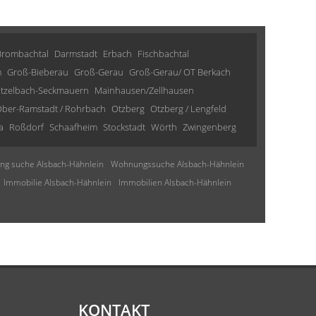
Brombachtal
Darmstadt
Erbach
Fischbachtal
m
Groß-Bieberau
Groß-Gerau
Groß-Gerau/ OT Berkach
tzelbach-Seckmauern
Mainhausen/Zellhausen
ber-Ramstadt / Rohrbach
Otzberg
Otzberg / Lengfeld
a
Roßdorf
Schaafheim
Stockstadt
Wörth
Zwingenberg
g suche Alsbach-Hähnlein
Wohnungssuche Alsbach-Hähnlein
Immobilie Alsbach-Hähnlein
Immobilien Alsbach-Hähnlein
KONTAKT