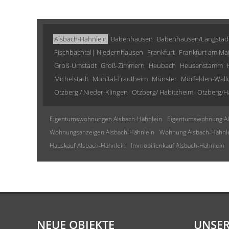
Alsbach-Hähnlein
Babenhausen
Babenhausen/Langstad
Fischbachtal| Niedernhausen
Frankfurt
Frankfurt am Ma
Groß-Umstadt
Groß-Zimmern
Heubach
Heusenstamm
Michelstadt
Mühltal-Trautheim
Münster
Mörfelden-Wall
Otzberg / Nieder-Klingen
Otzberg/ Habitzheim
Otzberg/H
Eigentumswohnungen Alsbach-Hähnlein
Eigentumswohnung Al
Wohnungsanzeigen Alsbach-Hähnlein
Wohnung Alsbach-Hähnl
Hauskauf Alsbach-Hähnlein
Immobilienkauf Alsbach-Hähnlein
NEUE OBJEKTE
UNSER