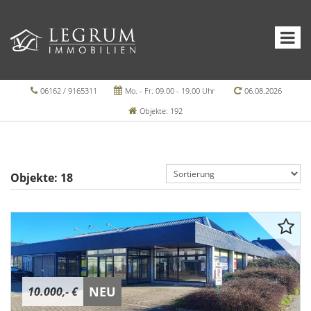
06162 / 9165311
Mo. - Fr. 09.00 - 19.00 Uhr
06.08.2026
Objekte: 192
Objekte:
18
NEU
10.000,- €