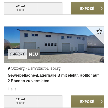
461 m²
FLÄCHE
NEU
1.400,- €
Otzberg - Darmstadt-Dieburg
Gewerbefläche-/Lagerhalle B mit elektr. Rolltor auf
2 Ebenen zu vermieten
Halle
221 m²
FLÄCHE