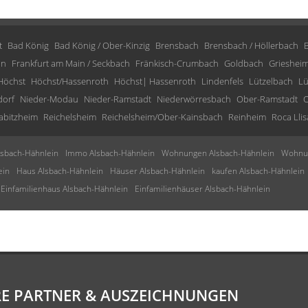
t
Bad König
Bad König / Ober-Kinzig
Brensbach
Brensbach / Höllerbach
in
Frankfurt am Main / Seckbach
Fränkisch-Crumbach
Goldbach
Grieshei
Höchst
Höchst/Hassenroth
Höchst| Hassenroth
Lindenfels
Lützelbach
Lü
dorf
Nieder-Modau
Nieder-Ramstadt
Niederwörresbach
Ober-Ramstadt
O
abitzheim
Reichelsheim
Reichelsheim/Ober-Kainsbach
Reinheim
Roca Llis
sbach-Hähnlein
Immo Alsbach-Hähnlein
Wohnungen Alsbach-Hähnlein
Wohnun
ein
Haus Alsbach-Hähnlein
Häuser Alsbach-Hähnlein
kaufen Alsbach-Hähnlein
Einfamilienhaus Alsbach-Hähnlein
Einfamilienhäuser Alsbach-Hähnlein
E PARTNER & AUSZEICHNUNGEN