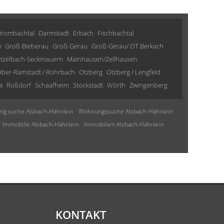
Brombachtal
Darmstadt
Erbach
Fischbachtal
m
Groß-Bieberau
Groß-Gerau
Groß-Gerau/ OT Berkach
tzelbach-Seckmauern
Mainhausen/Zellhausen
ber-Ramstadt / Rohrbach
Otzberg
Otzberg / Lengfeld
a
Roßdorf
Schaafheim
Stockstadt
Wörth
Zwingenberg
g suche Alsbach-Hähnlein
Wohnungssuche Alsbach-Hähnlein
Immobilie Alsbach-Hähnlein
Immobilien Alsbach-Hähnlein
KONTAKT