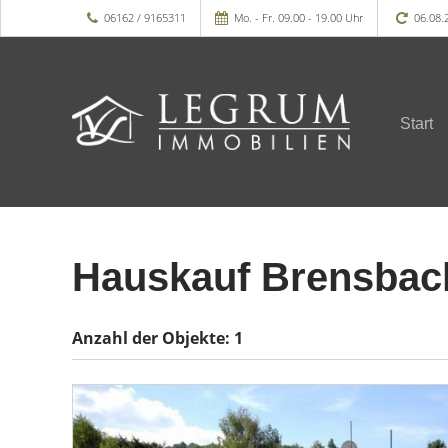
06162 / 9165311
Mo. - Fr. 09.00 - 19.00 Uhr
06.08.
Start
Hauskauf Brensbach
Anzahl der
Objekte:
1