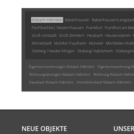
Alsbach-Hähnlein
Babenhausen
Babenhausen/Langstad
Fischbachtal| Niedernhausen
Frankfurt
Frankfurt am Ma
Groß-Umstadt
Groß-Zimmern
Heubach
Heusenstamm
Michelstadt
Mühltal-Trautheim
Münster
Mörfelden-Wall
Otzberg / Nieder-Klingen
Otzberg/ Habitzheim
Otzberg/H
Eigentumswohnungen Alsbach-Hähnlein
Eigentumswohnung Al
Wohnungsanzeigen Alsbach-Hähnlein
Wohnung Alsbach-Hähnl
Hauskauf Alsbach-Hähnlein
Immobilienkauf Alsbach-Hähnlein
NEUE OBJEKTE
UNSER