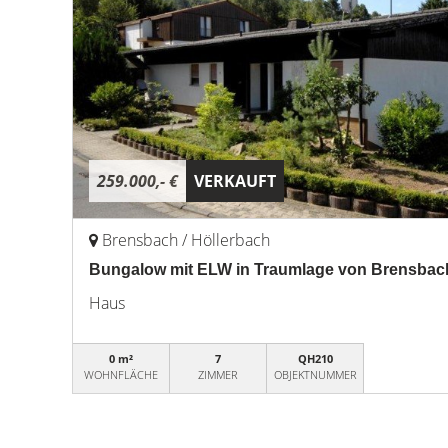
259.000,- €
VERKAUFT
Brensbach / Höllerbach
Bungalow mit ELW in Traumlage von Brensbac
Haus
0 m²
7
QH210
WOHNFLÄCHE
ZIMMER
OBJEKTNUMMER