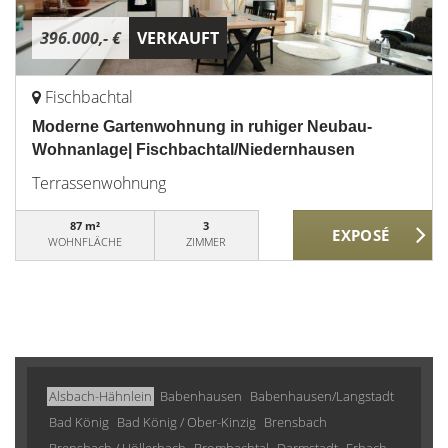
396.000,- €
VERKAUFT
Fischbachtal
Moderne Gartenwohnung in ruhiger Neubau-
Wohnanlage| Fischbachtal/Niedernhausen
Terrassenwohnung
87 m²
3
WOHNFLÄCHE
ZIMMER
Alsbach-Hähnlein
Babenhausen
Babenhausen/Langstadt
Bad König
Bad König / Ober-Kinzig
Brensbach