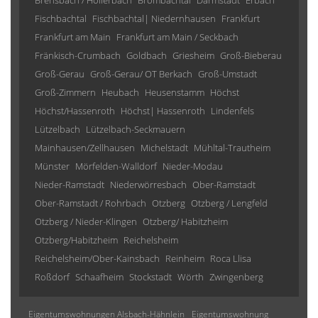
Brensbach / Höllerbach
Brombachtal
Darmstadt
Erbach
Fischbachtal
Fischbachtal| Niedernhausen
Frankfurt
Frankfurt am Main
Frankfurt am Main / Seckbach
Fränkisch-Crumbach
Goldbach
Griesheim
Groß-Bieberau
Groß-Gerau
Groß-Gerau/ OT Berkach
Groß-Umstadt
Groß-Zimmern
Heubach
Heusenstamm
Höchst
Höchst/Hassenroth
Höchst| Hassenroth
Lindenfels
Lützelbach
Lützelbach-Seckmauern
Mainhausen/Zellhausen
Michelstadt
Mühltal-Trautheim
Münster
Mörfelden-Walldorf
Nieder-Modau
Nieder-Ramstadt
Niederwörresbach
Ober-Ramstadt
Ober-Ramstadt / Rohrbach
Otzberg
Otzberg / Lengfeld
Otzberg / Nieder-Klingen
Otzberg/ Habitzheim
Otzberg/Habitzheim
Reichelsheim
Reichelsheim/Ober-Kainsbach
Reinheim
Roca Llisa
Roßdorf
Schaafheim
Stockstadt
Wörth
Zwingenberg
Eigentumswohnungen Alsbach-Hähnlein
Eigentumswohnung