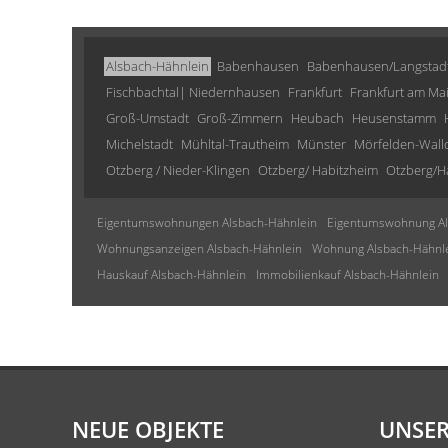
Alsbach-Hähnlein
Babenhausen
Babenhausen/Langstad
Fischbachtal| Niedernhausen
Frankfurt
Frankfurt am Ma
Groß-Umstadt
Groß-Zimmern
Heubach
Heusenstamm
Michelstadt
Mühltal-Trautheim
Münster
Mörfelden-Wall
Otzberg / Nieder-Klingen
Otzberg/ Habitzheim
Otzberg/H
Eigentumswohnungen Alsbach-Hähnlein
Eigentumswohnung Al
Wohnungsanzeigen Alsbach-Hähnlein
Wohnung Alsbach-Hähnl
Hauskauf Alsbach-Hähnlein
Immobilienkauf Alsbach-Hähnlein
NEUE OBJEKTE
UNSER