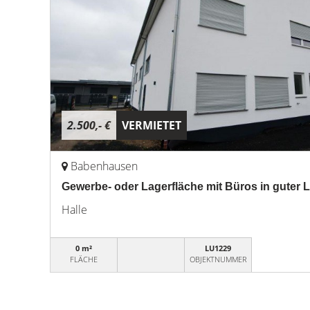
2.500,- €
VERMIETET
Babenhausen
Gewerbe- oder Lagerfläche mit Büros in gute
Halle
0 m²
LU1229
FLÄCHE
OBJEKTNUMMER