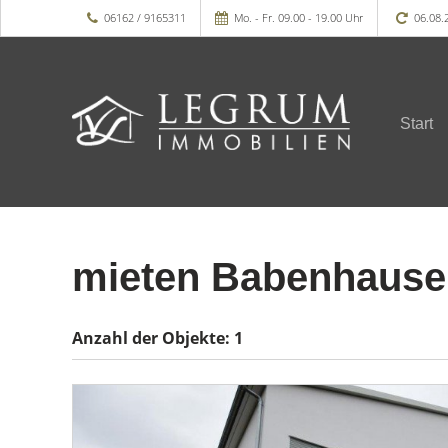
06162 / 9165311
Mo. - Fr. 09.00 - 19.00 Uhr
06.08.
Start
mieten Babenhause
Anzahl der
Objekte:
1