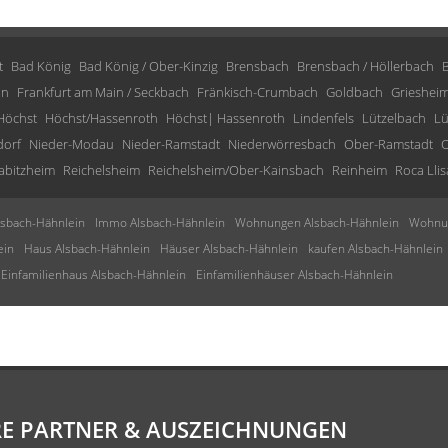
t
Bad König
Bad König / Ober-Kinzig
Brensbach
Brensbach / Höllerbach
in
Frankfurt am Main / Seckbach
Fränkisch-Crumbach
Goldbach
Grieshei
Höchst
Höchst/Hassenroth
Höchst| Hassenroth
Lindenfels
Lützelbach
Lü
dorf
Nieder-Modau
Nieder-Ramstadt
Niederwörresbach
Ober-Ramstadt
O
abitzheim
Reichelsheim
Reichelsheim/Ober-Kainsbach
Reinheim
Roca Llis
sbach-Hähnlein
Immo Alsbach-Hähnlein
Wohnungen Alsbach-Hähnlein
Wohnun
ein
Haus Alsbach-Hähnlein
Häuser Alsbach-Hähnlein
kaufen Alsbach-Hähnlein
Einfamilienhaus Alsbach-Hähnlein
Einfamilienhäuser Alsbach-Hähnlein
E PARTNER & AUSZEICHNUNGEN