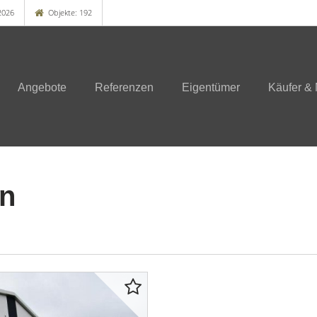
2026
Objekte: 192
Angebote
Referenzen
Eigentümer
Käufer & 
n