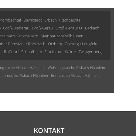
Brombachtal
Darmstadt
Erbach
Fischbachtal
m
Groß-Bieberau
Groß-Gerau
Groß-Gerau/ OT Berkach
tzelbach-Seckmauern
Mainhausen/Zellhausen
ber-Ramstadt / Rohrbach
Otzberg
Otzberg / Lengfeld
a
Roßdorf
Schaafheim
Stockstadt
Wörth
Zwingenberg
g suche Alsbach-Hähnlein
Wohnungssuche Alsbach-Hähnlein
Immobilie Alsbach-Hähnlein
Immobilien Alsbach-Hähnlein
KONTAKT