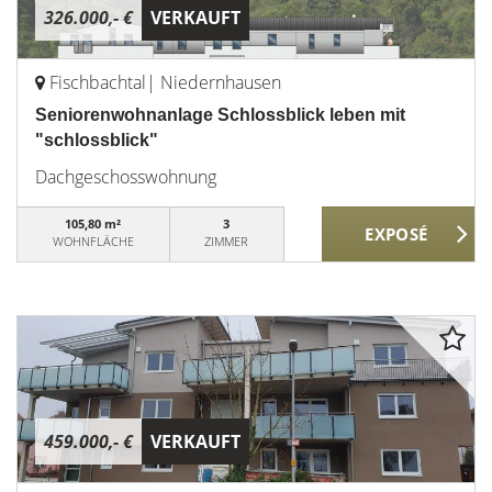
326.000,- €
VERKAUFT
Fischbachtal| Niedernhausen
Seniorenwohnanlage Schlossblick leben mit
"schlossblick"
Dachgeschosswohnung
105,80 m²
3
WOHNFLÄCHE
ZIMMER
459.000,- €
VERKAUFT