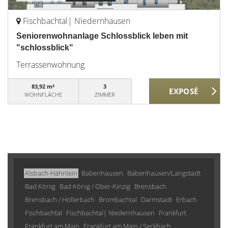
Fischbachtal| Niedernhausen
Seniorenwohnanlage Schlossblick leben mit
"schlossblick"
Terrassenwohnung
83,92 m²
3
WOHNFLÄCHE
ZIMMER
Alsbach-Hähnlein
Babenhausen
Babenhausen/Langstadt
Bad König
Bad König / Ober-Kinzig
Brensbach
Brensbach / Höllerbach
Brombachtal
Darmstadt
Erbach
Fischbachtal
Fischbachtal| Niedernhausen
Frankfurt
Frankfurt am Main
Frankfurt am Main / Seckbach