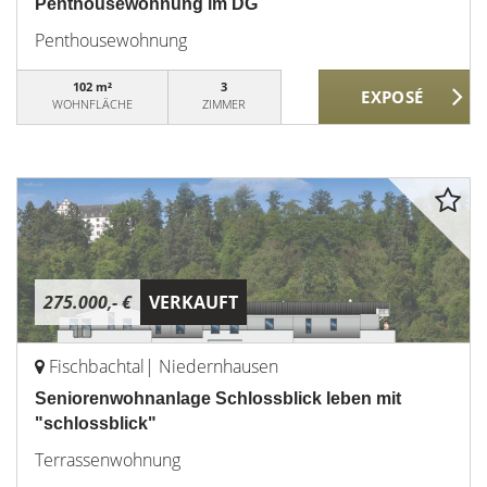
Penthousewohnung im DG
Penthousewohnung
102 m²
3
WOHNFLÄCHE
ZIMMER
275.000,- €
VERKAUFT
Fischbachtal| Niedernhausen
Seniorenwohnanlage Schlossblick leben mit
"schlossblick"
Terrassenwohnung