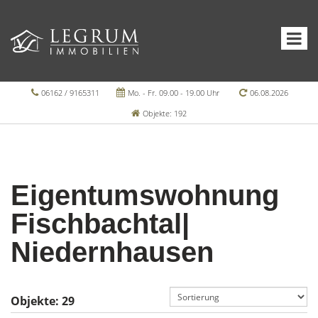
06162 / 9165311
Mo. - Fr. 09.00 - 19.00 Uhr
06.08.2026
Objekte: 192
Eigentumswohnung
Fischbachtal|
Niedernhausen
Objekte:
29