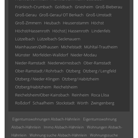
Fränkisch-Crumbach
Goldbach
Griesheim
Groß-Bieberau
Groß-Gerau
Groß-Gerau/ OT Berkach
Groß-Umstadt
Groß-Zimmern
Heubach
Heusenstamm
Höchst
Höchst/Hassenroth
Höchst| Hassenroth
Lindenfels
Lützelbach
Lützelbach-Seckmauern
Mainhausen/Zellhausen
Michelstadt
Mühltal-Trautheim
Münster
Mörfelden-Walldorf
Nieder-Modau
Nieder-Ramstadt
Niederwörresbach
Ober-Ramstadt
Ober-Ramstadt / Rohrbach
Otzberg
Otzberg / Lengfeld
Otzberg / Nieder-Klingen
Otzberg/ Habitzheim
Otzberg/Habitzheim
Reichelsheim
Reichelsheim/Ober-Kainsbach
Reinheim
Roca Llisa
Roßdorf
Schaafheim
Stockstadt
Wörth
Zwingenberg
Eigentumswohnungen Alsbach-Hähnlein
Eigentumswohnung
Alsbach-Hähnlein
Immo Alsbach-Hähnlein
Wohnungen Alsbach-
Hähnlein
Wohnung suche Alsbach-Hähnlein
Wohnungssuche