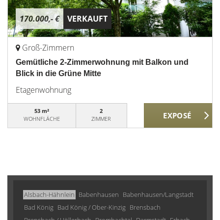
170.000,- €
VERKAUFT
Groß-Zimmern
Gemütliche 2-Zimmerwohnung mit Balkon und
Blick in die Grüne Mitte
Etagenwohnung
53 m²
2
WOHNFLÄCHE
ZIMMER
Alsbach-Hähnlein
Babenhausen
Babenhausen/Langstadt
Bad König
Bad König / Ober-Kinzig
Brensbach