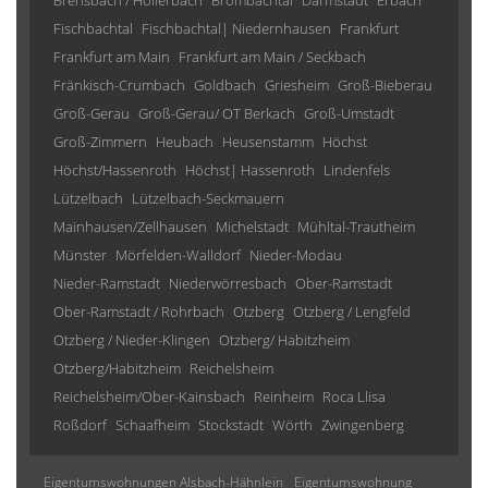
Brensbach / Höllerbach
Brombachtal
Darmstadt
Erbach
Fischbachtal
Fischbachtal| Niedernhausen
Frankfurt
Frankfurt am Main
Frankfurt am Main / Seckbach
Fränkisch-Crumbach
Goldbach
Griesheim
Groß-Bieberau
Groß-Gerau
Groß-Gerau/ OT Berkach
Groß-Umstadt
Groß-Zimmern
Heubach
Heusenstamm
Höchst
Höchst/Hassenroth
Höchst| Hassenroth
Lindenfels
Lützelbach
Lützelbach-Seckmauern
Mainhausen/Zellhausen
Michelstadt
Mühltal-Trautheim
Münster
Mörfelden-Walldorf
Nieder-Modau
Nieder-Ramstadt
Niederwörresbach
Ober-Ramstadt
Ober-Ramstadt / Rohrbach
Otzberg
Otzberg / Lengfeld
Otzberg / Nieder-Klingen
Otzberg/ Habitzheim
Otzberg/Habitzheim
Reichelsheim
Reichelsheim/Ober-Kainsbach
Reinheim
Roca Llisa
Roßdorf
Schaafheim
Stockstadt
Wörth
Zwingenberg
Eigentumswohnungen Alsbach-Hähnlein
Eigentumswohnung