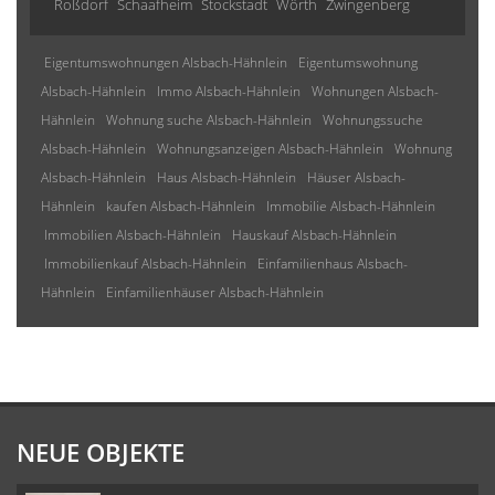
Roßdorf
Schaafheim
Stockstadt
Wörth
Zwingenberg
Eigentumswohnungen Alsbach-Hähnlein
Eigentumswohnung
Alsbach-Hähnlein
Immo Alsbach-Hähnlein
Wohnungen Alsbach-
Hähnlein
Wohnung suche Alsbach-Hähnlein
Wohnungssuche
Alsbach-Hähnlein
Wohnungsanzeigen Alsbach-Hähnlein
Wohnung
Alsbach-Hähnlein
Haus Alsbach-Hähnlein
Häuser Alsbach-
Hähnlein
kaufen Alsbach-Hähnlein
Immobilie Alsbach-Hähnlein
Immobilien Alsbach-Hähnlein
Hauskauf Alsbach-Hähnlein
Immobilienkauf Alsbach-Hähnlein
Einfamilienhaus Alsbach-
Hähnlein
Einfamilienhäuser Alsbach-Hähnlein
NEUE OBJEKTE