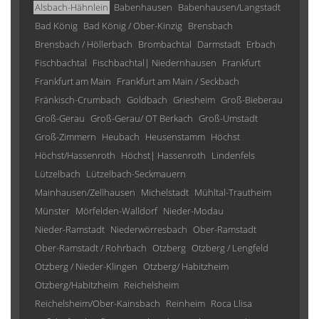
Alsbach-Hähnlein
Babenhausen
Babenhausen/Langstadt
Bad König
Bad König / Ober-Kinzig
Brensbach
Brensbach / Höllerbach
Brombachtal
Darmstadt
Erbach
Fischbachtal
Fischbachtal| Niedernhausen
Frankfurt
Frankfurt am Main
Frankfurt am Main / Seckbach
Fränkisch-Crumbach
Goldbach
Griesheim
Groß-Bieberau
Groß-Gerau
Groß-Gerau/ OT Berkach
Groß-Umstadt
Groß-Zimmern
Heubach
Heusenstamm
Höchst
Höchst/Hassenroth
Höchst| Hassenroth
Lindenfels
Lützelbach
Lützelbach-Seckmauern
Mainhausen/Zellhausen
Michelstadt
Mühltal-Trautheim
Münster
Mörfelden-Walldorf
Nieder-Modau
Nieder-Ramstadt
Niederwörresbach
Ober-Ramstadt
Ober-Ramstadt / Rohrbach
Otzberg
Otzberg / Lengfeld
Otzberg / Nieder-Klingen
Otzberg/ Habitzheim
Otzberg/Habitzheim
Reichelsheim
Reichelsheim/Ober-Kainsbach
Reinheim
Roca Llisa