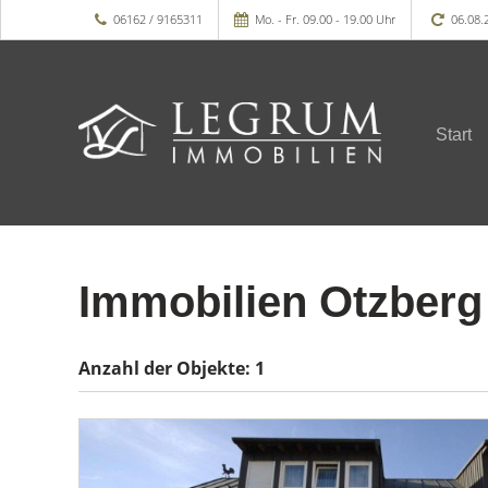
06162 / 9165311
Mo. - Fr. 09.00 - 19.00 Uhr
06.08.
Start
Immobilien Otzberg 
Anzahl der
Objekte:
1