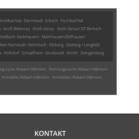
Brombachtal
Darmstadt
Erbach
Fischbachtal
m
Groß-Bieberau
Groß-Gerau
Groß-Gerau/ OT Berkach
tzelbach-Seckmauern
Mainhausen/Zellhausen
ber-Ramstadt / Rohrbach
Otzberg
Otzberg / Lengfeld
a
Roßdorf
Schaafheim
Stockstadt
Wörth
Zwingenberg
g suche Alsbach-Hähnlein
Wohnungssuche Alsbach-Hähnlein
Immobilie Alsbach-Hähnlein
Immobilien Alsbach-Hähnlein
KONTAKT