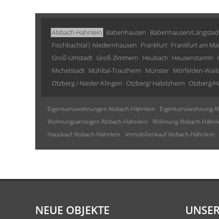
Alsbach-Hähnlein
Babenhausen
Babenhausen/Langstad
Fischbachtal| Niedernhausen
Frankfurt
Frankfurt am Ma
Groß-Umstadt
Groß-Zimmern
Heubach
Heusenstamm
Michelstadt
Mühltal-Trautheim
Münster
Mörfelden-Wall
Otzberg / Nieder-Klingen
Otzberg/ Habitzheim
Otzberg/H
Eigentumswohnungen Alsbach-Hähnlein
Eigentumswohnung Al
Wohnungsanzeigen Alsbach-Hähnlein
Wohnung Alsbach-Hähnl
Hauskauf Alsbach-Hähnlein
Immobilienkauf Alsbach-Hähnlein
NEUE OBJEKTE
UNSER