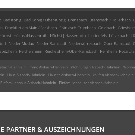
t
Bad König
Bad König / Ober-Kinzig
Brensbach
Brensbach / Höllerbach
in
Frankfurt am Main / Seckbach
Fränkisch-Crumbach
Goldbach
Grieshei
Höchst
Höchst/Hassenroth
Höchst| Hassenroth
Lindenfels
Lützelbach
Lü
dorf
Nieder-Modau
Nieder-Ramstadt
Niederwörresbach
Ober-Ramstadt
O
abitzheim
Reichelsheim
Reichelsheim/Ober-Kainsbach
Reinheim
Roca Llis
sbach-Hähnlein
Immo Alsbach-Hähnlein
Wohnungen Alsbach-Hähnlein
Wohnun
ein
Haus Alsbach-Hähnlein
Häuser Alsbach-Hähnlein
kaufen Alsbach-Hähnlein
Einfamilienhaus Alsbach-Hähnlein
Einfamilienhäuser Alsbach-Hähnlein
E PARTNER & AUSZEICHNUNGEN