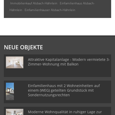
Immobilienkauf Alsbach-Hähnlein
Einfamilienhaus Alsbach-
Hähnlein
Einfamilienhäuser Alsbach-Hähnlein
NEUE OBJEKTE
Attraktive Kapitalanlage - Modern vermietete 3-
Zimmer-Wohnung mit Balkon
Einfamilienhaus mit 2 Wohneinheiten auf
einem (WEG) geteilten Grundstück mit
Sondernutzungsrechten
Moderne Wohnqualität in ruhiger Lage zur