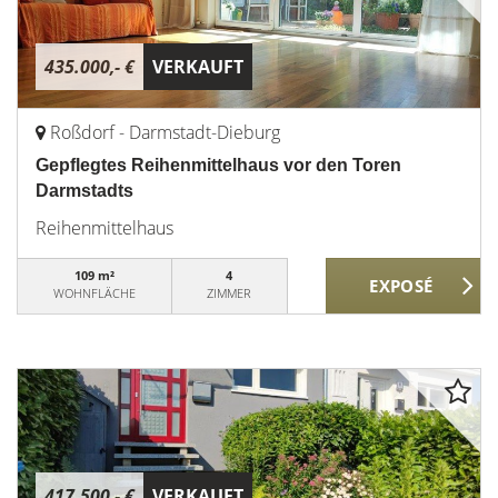
435.000,- €
VERKAUFT
Roßdorf - Darmstadt-Dieburg
Gepflegtes Reihenmittelhaus vor den Toren
Darmstadts
Reihenmittelhaus
109 m²
4
WOHNFLÄCHE
ZIMMER
417.500,- €
VERKAUFT