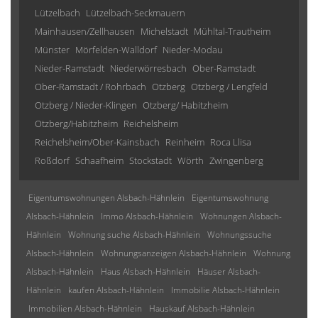
Lützelbach
Lützelbach-Seckmauern
Mainhausen/Zellhausen
Michelstadt
Mühltal-Trautheim
Münster
Mörfelden-Walldorf
Nieder-Modau
Nieder-Ramstadt
Niederwörresbach
Ober-Ramstadt
Ober-Ramstadt / Rohrbach
Otzberg
Otzberg / Lengfeld
Otzberg / Nieder-Klingen
Otzberg/ Habitzheim
Otzberg/Habitzheim
Reichelsheim
Reichelsheim/Ober-Kainsbach
Reinheim
Roca Llisa
Roßdorf
Schaafheim
Stockstadt
Wörth
Zwingenberg
Eigentumswohnungen Alsbach-Hähnlein
Eigentumswohnung
Alsbach-Hähnlein
Immo Alsbach-Hähnlein
Wohnungen Alsbach-
Hähnlein
Wohnung suche Alsbach-Hähnlein
Wohnungssuche
Alsbach-Hähnlein
Wohnungsanzeigen Alsbach-Hähnlein
Wohnung
Alsbach-Hähnlein
Haus Alsbach-Hähnlein
Häuser Alsbach-
Hähnlein
kaufen Alsbach-Hähnlein
Immobilie Alsbach-Hähnlein
Immobilien Alsbach-Hähnlein
Hauskauf Alsbach-Hähnlein