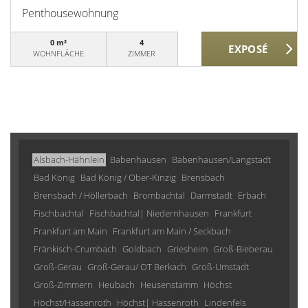
Penthousewohnung
0 m²
4
WOHNFLÄCHE
ZIMMER
Alsbach-Hähnlein
Babenhausen
Babenhausen/Langstadt
Bad König
Bad König / Ober-Kinzig
Brensbach
Brensbach / Höllerbach
Brombachtal
Darmstadt
Erbach
Fischbachtal
Fischbachtal| Niedernhausen
Frankfurt
Frankfurt am Main
Frankfurt am Main / Seckbach
Fränkisch-Crumbach
Goldbach
Griesheim
Groß-Bieberau
Groß-Gerau
Groß-Gerau/ OT Berkach
Groß-Umstadt
Groß-Zimmern
Heubach
Heusenstamm
Höchst
Höchst/Hassenroth
Höchst| Hassenroth
Lindenfels