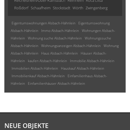
Reichelsheim/Ober-Kainsbach
Reinheim
Roca Llisa
Roßdorf
Schaafheim
Stockstadt
Wörth
Zwingenberg
Eigentumswohnungen Alsbach-Hähnlein
Eigentumswohnung
Alsbach-Hähnlein
Immo Alsbach-Hähnlein
Wohnungen Alsbach-
Hähnlein
Wohnung suche Alsbach-Hähnlein
Wohnungssuche
Alsbach-Hähnlein
Wohnungsanzeigen Alsbach-Hähnlein
Wohnung
Alsbach-Hähnlein
Haus Alsbach-Hähnlein
Häuser Alsbach-
Hähnlein
kaufen Alsbach-Hähnlein
Immobilie Alsbach-Hähnlein
Immobilien Alsbach-Hähnlein
Hauskauf Alsbach-Hähnlein
Immobilienkauf Alsbach-Hähnlein
Einfamilienhaus Alsbach-
Hähnlein
Einfamilienhäuser Alsbach-Hähnlein
NEUE OBJEKTE