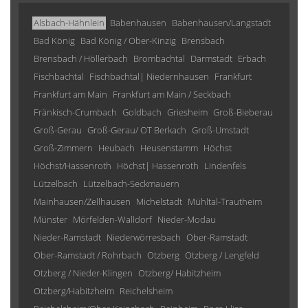
Alsbach-Hähnlein
Babenhausen
Babenhausen/Langstadt
Bad König
Bad König / Ober-Kinzig
Brensbach
Brensbach / Höllerbach
Brombachtal
Darmstadt
Erbach
Fischbachtal
Fischbachtal| Niedernhausen
Frankfurt
Frankfurt am Main
Frankfurt am Main / Seckbach
Fränkisch-Crumbach
Goldbach
Griesheim
Groß-Bieberau
Groß-Gerau
Groß-Gerau/ OT Berkach
Groß-Umstadt
Groß-Zimmern
Heubach
Heusenstamm
Höchst
Höchst/Hassenroth
Höchst| Hassenroth
Lindenfels
Lützelbach
Lützelbach-Seckmauern
Mainhausen/Zellhausen
Michelstadt
Mühltal-Trautheim
Münster
Mörfelden-Walldorf
Nieder-Modau
Nieder-Ramstadt
Niederwörresbach
Ober-Ramstadt
Ober-Ramstadt / Rohrbach
Otzberg
Otzberg / Lengfeld
Otzberg / Nieder-Klingen
Otzberg/ Habitzheim
Otzberg/Habitzheim
Reichelsheim