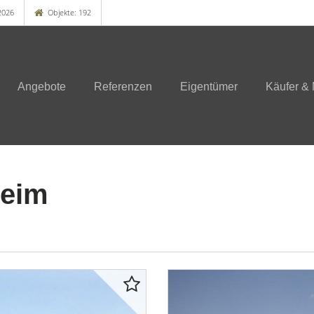
2026
Objekte: 192
Angebote
Referenzen
Eigentümer
Käufer & 
heim