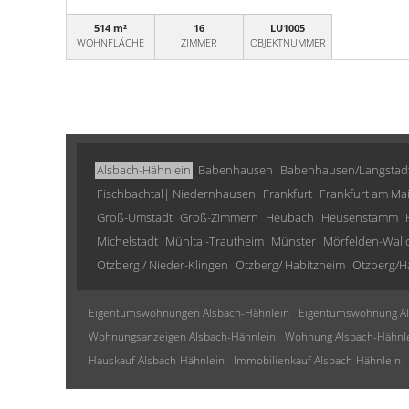
514 m²
16
LU1005
WOHNFLÄCHE
ZIMMER
OBJEKTNUMMER
Alsbach-Hähnlein
Babenhausen
Babenhausen/Langstad
Fischbachtal| Niedernhausen
Frankfurt
Frankfurt am Ma
Groß-Umstadt
Groß-Zimmern
Heubach
Heusenstamm
Michelstadt
Mühltal-Trautheim
Münster
Mörfelden-Wall
Otzberg / Nieder-Klingen
Otzberg/ Habitzheim
Otzberg/H
Eigentumswohnungen Alsbach-Hähnlein
Eigentumswohnung Al
Wohnungsanzeigen Alsbach-Hähnlein
Wohnung Alsbach-Hähnl
Hauskauf Alsbach-Hähnlein
Immobilienkauf Alsbach-Hähnlein