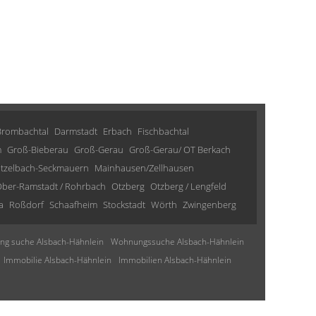
Brombachtal
Darmstadt
Erbach
Fischbachtal
m
Groß-Bieberau
Groß-Gerau
Groß-Gerau/ OT Berkach
tzelbach-Seckmauern
Mainhausen/Zellhausen
ber-Ramstadt / Rohrbach
Otzberg
Otzberg / Lengfeld
a
Roßdorf
Schaafheim
Stockstadt
Wörth
Zwingenberg
g suche Alsbach-Hähnlein
Wohnungssuche Alsbach-Hähnlein
Immobilie Alsbach-Hähnlein
Immobilien Alsbach-Hähnlein