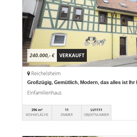
240.000,- €
VERKAUFT
Reichelsheim
Großzügig, Gemütlich, Modern, das alles ist Ih
Einfamilienhaus
296 m²
11
LU1111
WOHNFLÄCHE
ZIMMER
OBJEKTNUMMER