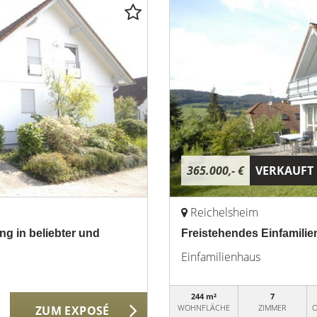
365.000,- €
VERKAUFT
Reichelsheim
ng in beliebter und
Freistehendes Einfamilie
Einfamilienhaus
244 m²
7
WOHNFLÄCHE
ZIMMER
O
ZUM EXPOSÉ