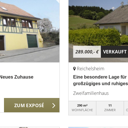
289.000,- €
VERKAUFT
Reichelsheim
r Neues Zuhause
Eine besondere Lage für
großzügiges und ruhige
Zweifamilienhaus
ZUM EXPOSÉ
290 m²
11
WOHNFLÄCHE
ZIMMER
O