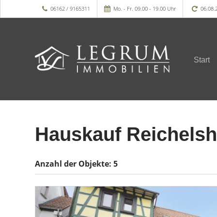
06162 / 9165311
Mo. - Fr. 09.00 - 19.00 Uhr
06.08.
Start
Hauskauf Reichels
Anzahl der
Objekte:
5