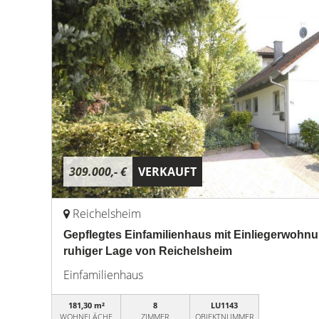
309.000,- €
VERKAUFT
Reichelsheim
Gepflegtes Einfamilienhaus mit Einliegerwohnu
ruhiger Lage von Reichelsheim
Einfamilienhaus
181,30 m²
8
LU1143
WOHNFLÄCHE
ZIMMER
OBJEKTNUMMER