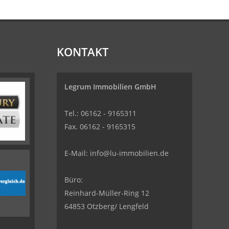
KONTAKT
Legrum Immobilien GmbH
Tel.: 06162 - 9165311
Fax. 06162 - 9165315
E-Mail:
info@lu-immobilien.de
Büro:
Reinhard-Müller-Ring 12
64853 Otzberg/ Lengfeld