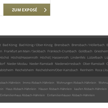
ZUM EXPOSÉ
t
Bad König
Bad König / Ober-Kinzig
Brensbach
Brensbach / Höllerbach
in
Frankfurt am Main / Seckbach
Fränkisch-Crumbach
Goldbach
Grieshei
Höchst
Höchst/Hassenroth
Höchst| Hassenroth
Lindenfels
Lützelbach
Lü
dorf
Nieder-Modau
Nieder-Ramstadt
Niederwörresbach
Ober-Ramstadt
O
abitzheim
Reichelsheim
Reichelsheim/Ober-Kainsbach
Reinheim
Roca Llis
sbach-Hähnlein
Immo Alsbach-Hähnlein
Wohnungen Alsbach-Hähnlein
Wohnun
ein
Haus Alsbach-Hähnlein
Häuser Alsbach-Hähnlein
kaufen Alsbach-Hähnlein
Einfamilienhaus Alsbach-Hähnlein
Einfamilienhäuser Alsbach-Hähnlein