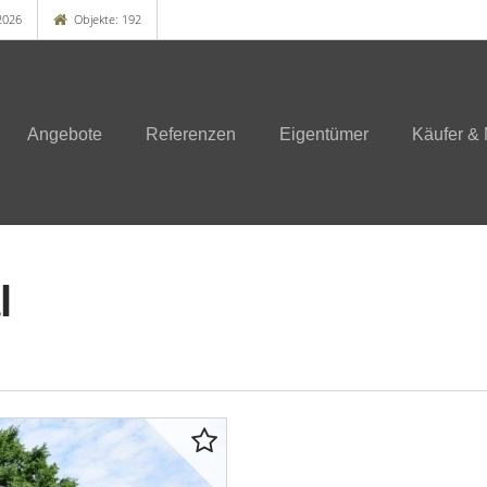
2026
Objekte: 192
Angebote
Referenzen
Eigentümer
Käufer & 
l