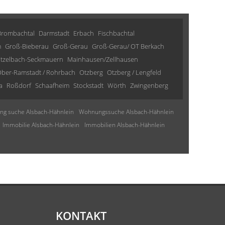
Brombachtal
Darmstadt
Erbach
Fischbachtal
m
Groß-Bieberau
Groß-Gerau
Groß-Gerau/ OT Berkach
tzelbach-Seckmauern
Mainhausen/Zellhausen
ber-Ramstadt / Rohrbach
Otzberg
Otzberg / Lengfeld
a
Roßdorf
Schaafheim
Stockstadt
Wörth
Zwingenberg
g suche Alsbach-Hähnlein
Wohnungssuche Alsbach-Hähnlein
Immobilie Alsbach-Hähnlein
Immobilien Alsbach-Hähnlein
KONTAKT