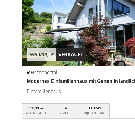
695.000,- €
VERKAUFT
Fischbachtal
Modernes Einfamilienhaus mit Garten in ländli
Einfamilienhaus
138,93 m²
4
LU1249
WOHNFLÄCHE
ZIMMER
OBJEKTNUMMER