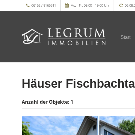
06162 / 9165311
Mo. - Fr. 09.00 - 19.00 Uhr
06.08.
Start
Häuser Fischbachta
Anzahl der
Objekte:
1