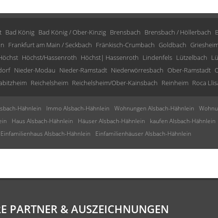
t
Bad König
Bad König / Ober-Kinzig
Brensbach
Brensbach / Höllerbach
in
Frankfurt am Main / Seckbach
Fränkisch-Crumbach
Goldbach
Grieshei
Höchst
Höchst/Hassenroth
Höchst| Hassenroth
Lindenfels
Lützelbach
Lü
dorf
Nieder-Modau
Nieder-Ramstadt
Niederwörresbach
Ober-Ramstadt
O
abitzheim
Reichelsheim
Reichelsheim/Ober-Kainsbach
Reinheim
Roca Llis
sbach-Hähnlein
Immo Alsbach-Hähnlein
Wohnungen Alsbach-Hähnlein
Wohnun
ein
Haus Alsbach-Hähnlein
Häuser Alsbach-Hähnlein
kaufen Alsbach-Hähnlein
Einfamilienhaus Alsbach-Hähnlein
Einfamilienhäuser Alsbach-Hähnlein
E PARTNER & AUSZEICHNUNGEN