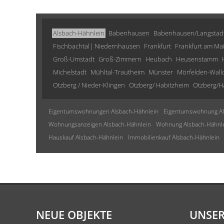
Alsbach-Hähnlein
Babenhausen
Babenhausen/Langstad
Fischbachtal| Niedernhausen
Frankfurt
Frankfurt am Ma
Groß-Umstadt
Groß-Zimmern
Heubach
Heusenstamm
Michelstadt
Mühltal-Trautheim
Münster
Mörfelden-Wall
Otzberg / Nieder-Klingen
Otzberg/ Habitzheim
Otzberg/H
Eigentumswohnungen Alsbach-Hähnlein
Eigentumswohnung Al
Wohnungsanzeigen Alsbach-Hähnlein
Wohnung Alsbach-Hähnl
Hauskauf Alsbach-Hähnlein
Immobilienkauf Alsbach-Hähnlein
NEUE OBJEKTE
UNSER