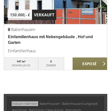
150.000,- €
VERKAUFT
Babenhausen
Einfamilienhaus mit Nebengebäude , Hof und
Garten
Einfamilienhaus
147 m²
5
WOHNFLÄCHE
ZIMMER
Alsbach-Hähnlein
Babenhausen
Babenhausen/Langstadt
Bad König
Bad König / Ober-Kinzig
Brensbach