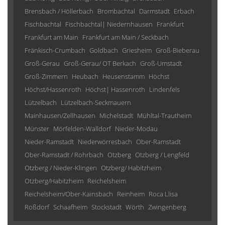
Brensbach / Höllerbach
Brombachtal
Darmstadt
Erbach
Fischbachtal
Fischbachtal| Niedernhausen
Frankfurt
Frankfurt am Main
Frankfurt am Main / Seckbach
Fränkisch-Crumbach
Goldbach
Griesheim
Groß-Bieberau
Groß-Gerau
Groß-Gerau/ OT Berkach
Groß-Umstadt
Groß-Zimmern
Heubach
Heusenstamm
Höchst
Höchst/Hassenroth
Höchst| Hassenroth
Lindenfels
Lützelbach
Lützelbach-Seckmauern
Mainhausen/Zellhausen
Michelstadt
Mühltal-Trautheim
Münster
Mörfelden-Walldorf
Nieder-Modau
Nieder-Ramstadt
Niederwörresbach
Ober-Ramstadt
Ober-Ramstadt / Rohrbach
Otzberg
Otzberg / Lengfeld
Otzberg / Nieder-Klingen
Otzberg/ Habitzheim
Otzberg/Habitzheim
Reichelsheim
Reichelsheim/Ober-Kainsbach
Reinheim
Roca Llisa
Roßdorf
Schaafheim
Stockstadt
Wörth
Zwingenberg