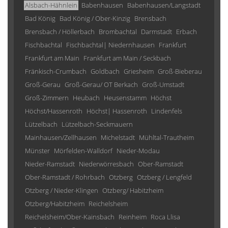
Alsbach-Hähnlein
Babenhausen
Babenhausen/Langstadt
Bad König
Bad König / Ober-Kinzig
Brensbach
Brensbach / Höllerbach
Brombachtal
Darmstadt
Erbach
Fischbachtal
Fischbachtal| Niedernhausen
Frankfurt
Frankfurt am Main
Frankfurt am Main / Seckbach
Fränkisch-Crumbach
Goldbach
Griesheim
Groß-Bieberau
Groß-Gerau
Groß-Gerau/ OT Berkach
Groß-Umstadt
Groß-Zimmern
Heubach
Heusenstamm
Höchst
Höchst/Hassenroth
Höchst| Hassenroth
Lindenfels
Lützelbach
Lützelbach-Seckmauern
Mainhausen/Zellhausen
Michelstadt
Mühltal-Trautheim
Münster
Mörfelden-Walldorf
Nieder-Modau
Nieder-Ramstadt
Niederwörresbach
Ober-Ramstadt
Ober-Ramstadt / Rohrbach
Otzberg
Otzberg / Lengfeld
Otzberg / Nieder-Klingen
Otzberg/ Habitzheim
Otzberg/Habitzheim
Reichelsheim
Reichelsheim/Ober-Kainsbach
Reinheim
Roca Llisa