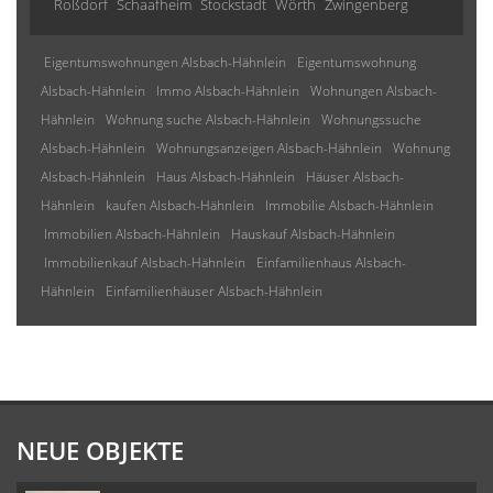
Roßdorf
Schaafheim
Stockstadt
Wörth
Zwingenberg
Eigentumswohnungen Alsbach-Hähnlein
Eigentumswohnung
Alsbach-Hähnlein
Immo Alsbach-Hähnlein
Wohnungen Alsbach-
Hähnlein
Wohnung suche Alsbach-Hähnlein
Wohnungssuche
Alsbach-Hähnlein
Wohnungsanzeigen Alsbach-Hähnlein
Wohnung
Alsbach-Hähnlein
Haus Alsbach-Hähnlein
Häuser Alsbach-
Hähnlein
kaufen Alsbach-Hähnlein
Immobilie Alsbach-Hähnlein
Immobilien Alsbach-Hähnlein
Hauskauf Alsbach-Hähnlein
Immobilienkauf Alsbach-Hähnlein
Einfamilienhaus Alsbach-
Hähnlein
Einfamilienhäuser Alsbach-Hähnlein
NEUE OBJEKTE