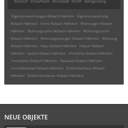
Roßdorf
Schaafheim
Stockstadt
Wörth
Zwingenberg
Eigentumswohnungen Alsbach-Hähnlein
Eigentumswohnung
Alsbach-Hähnlein
Immo Alsbach-Hähnlein
Wohnungen Alsbach-
Hähnlein
Wohnung suche Alsbach-Hähnlein
Wohnungssuche
Alsbach-Hähnlein
Wohnungsanzeigen Alsbach-Hähnlein
Wohnung
Alsbach-Hähnlein
Haus Alsbach-Hähnlein
Häuser Alsbach-
Hähnlein
kaufen Alsbach-Hähnlein
Immobilie Alsbach-Hähnlein
Immobilien Alsbach-Hähnlein
Hauskauf Alsbach-Hähnlein
Immobilienkauf Alsbach-Hähnlein
Einfamilienhaus Alsbach-
Hähnlein
Einfamilienhäuser Alsbach-Hähnlein
NEUE OBJEKTE