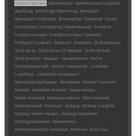
Alsbach-Hähnlein
Babenhausen
Babenhausen/Langstadt
Bad König
Bad König / Ober-Kinzig
Brensbach
Brensbach / Höllerbach
Brombachtal
Darmstadt
Erbach
Fischbachtal
Fischbachtal| Niedernhausen
Frankfurt
Frankfurt am Main
Frankfurt am Main / Seckbach
Fränkisch-Crumbach
Goldbach
Griesheim
Groß-Bieberau
Groß-Gerau
Groß-Gerau/ OT Berkach
Groß-Umstadt
Groß-Zimmern
Heubach
Heusenstamm
Höchst
Höchst/Hassenroth
Höchst| Hassenroth
Lindenfels
Lützelbach
Lützelbach-Seckmauern
Mainhausen/Zellhausen
Michelstadt
Mühltal-Trautheim
Münster
Mörfelden-Walldorf
Nieder-Modau
Nieder-Ramstadt
Niederwörresbach
Ober-Ramstadt
Ober-Ramstadt / Rohrbach
Otzberg
Otzberg / Lengfeld
Otzberg / Nieder-Klingen
Otzberg/ Habitzheim
Otzberg/Habitzheim
Reichelsheim
Reichelsheim/Ober-Kainsbach
Reinheim
Roca Llisa