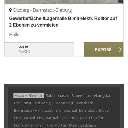
Otzberg - Darmstadt-Dieburg
Gewerbefläche-/Lagerhalle B mit elektr. Rolltor auf
2 Ebenen zu vermieten
Halle
221 m²
FLÄCHE
Alsbach-Hähnlein
Babenhausen
Babenhausen/Langstadt
Bad König
Bad König / Ober-Kinzig
Brensbach
Brensbach / Höllerbach
Brombachtal
Darmstadt
Erbach
Fischbachtal
Fischbachtal| Niedernhausen
Frankfurt
Frankfurt am Main
Frankfurt am Main / Seckbach