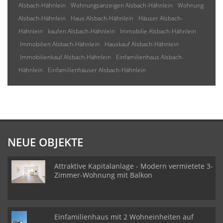
Alsbach-Hähnlein
Wohnungsanzeigen Alsbach-Hähnlein
Wohnung
Alsbach-Hähnlein
Haus Alsbach-Hähnlein
Häuser Alsbach-
Hähnlein
kaufen Alsbach-Hähnlein
Immobilie Alsbach-Hähnlein
Immobilien Alsbach-Hähnlein
Hauskauf Alsbach-Hähnlein
Immobilienkauf Alsbach-Hähnlein
Einfamilienhaus Alsbach-
Hähnlein
Einfamilienhäuser Alsbach-Hähnlein
NEUE OBJEKTE
Attraktive Kapitalanlage - Modern vermietete 3-
Zimmer-Wohnung mit Balkon
Einfamilienhaus mit 2 Wohneinheiten auf