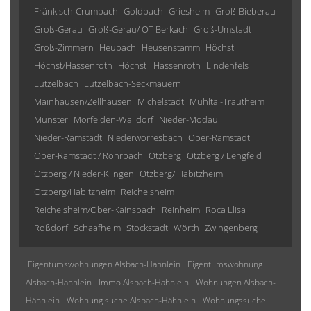
Fränkisch-Crumbach
Goldbach
Griesheim
Groß-Bieberau
Groß-Gerau
Groß-Gerau/ OT Berkach
Groß-Umstadt
Groß-Zimmern
Heubach
Heusenstamm
Höchst
Höchst/Hassenroth
Höchst| Hassenroth
Lindenfels
Lützelbach
Lützelbach-Seckmauern
Mainhausen/Zellhausen
Michelstadt
Mühltal-Trautheim
Münster
Mörfelden-Walldorf
Nieder-Modau
Nieder-Ramstadt
Niederwörresbach
Ober-Ramstadt
Ober-Ramstadt / Rohrbach
Otzberg
Otzberg / Lengfeld
Otzberg / Nieder-Klingen
Otzberg/ Habitzheim
Otzberg/Habitzheim
Reichelsheim
Reichelsheim/Ober-Kainsbach
Reinheim
Roca Llisa
Roßdorf
Schaafheim
Stockstadt
Wörth
Zwingenberg
Eigentumswohnungen Alsbach-Hähnlein
Eigentumswohnung
Alsbach-Hähnlein
Immo Alsbach-Hähnlein
Wohnungen Alsbach-
Hähnlein
Wohnung suche Alsbach-Hähnlein
Wohnungssuche