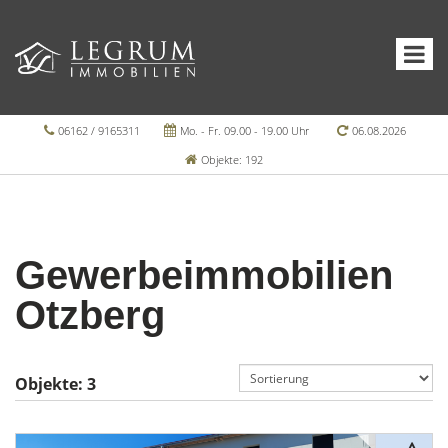
06162 / 9165311
Mo. - Fr. 09.00 - 19.00 Uhr
06.08.2026
Objekte: 192
Gewerbeimmobilien
Otzberg
Objekte:
3