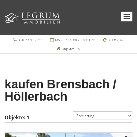
06162 / 9165311
Mo. - Fr. 09.00 - 19.00 Uhr
06.08.2026
Objekte: 192
kaufen Brensbach /
Höllerbach
Objekte:
1