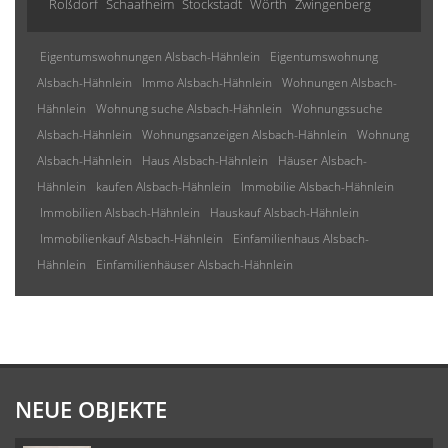
Roßdorf
Schaafheim
Stockstadt
Wörth
Zwingenberg
Eigentumswohnungen Alsbach-Hähnlein
Eigentumswohnung
Alsbach-Hähnlein
Immo Alsbach-Hähnlein
Wohnungen Alsbach-
Hähnlein
Wohnung suche Alsbach-Hähnlein
Wohnungssuche
Alsbach-Hähnlein
Wohnungsanzeigen Alsbach-Hähnlein
Wohnung
Alsbach-Hähnlein
Haus Alsbach-Hähnlein
Häuser Alsbach-
Hähnlein
kaufen Alsbach-Hähnlein
Immobilie Alsbach-Hähnlein
Immobilien Alsbach-Hähnlein
Hauskauf Alsbach-Hähnlein
Immobilienkauf Alsbach-Hähnlein
Einfamilienhaus Alsbach-
Hähnlein
Einfamilienhäuser Alsbach-Hähnlein
NEUE OBJEKTE