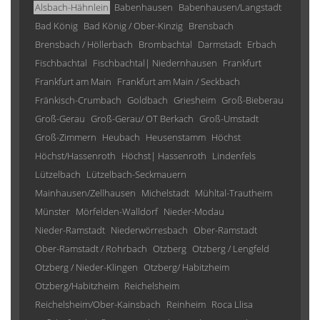
Alsbach-Hähnlein
Babenhausen
Babenhausen/Langstadt
Bad König
Bad König / Ober-Kinzig
Brensbach
Brensbach / Höllerbach
Brombachtal
Darmstadt
Erbach
Fischbachtal
Fischbachtal| Niedernhausen
Frankfurt
Frankfurt am Main
Frankfurt am Main / Seckbach
Fränkisch-Crumbach
Goldbach
Griesheim
Groß-Bieberau
Groß-Gerau
Groß-Gerau/ OT Berkach
Groß-Umstadt
Groß-Zimmern
Heubach
Heusenstamm
Höchst
Höchst/Hassenroth
Höchst| Hassenroth
Lindenfels
Lützelbach
Lützelbach-Seckmauern
Mainhausen/Zellhausen
Michelstadt
Mühltal-Trautheim
Münster
Mörfelden-Walldorf
Nieder-Modau
Nieder-Ramstadt
Niederwörresbach
Ober-Ramstadt
Ober-Ramstadt / Rohrbach
Otzberg
Otzberg / Lengfeld
Otzberg / Nieder-Klingen
Otzberg/ Habitzheim
Otzberg/Habitzheim
Reichelsheim
Reichelsheim/Ober-Kainsbach
Reinheim
Roca Llisa