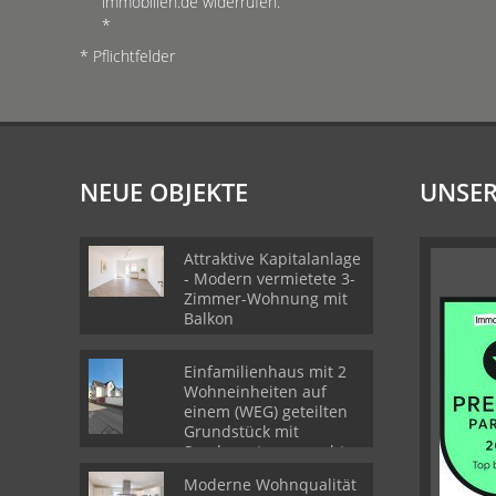
immobilien.de widerrufen.
*
* Pflichtfelder
NEUE OBJEKTE
UNSER
Attraktive Kapitalanlage
- Modern vermietete 3-
Zimmer-Wohnung mit
Balkon
Einfamilienhaus mit 2
Wohneinheiten auf
einem (WEG) geteilten
Grundstück mit
Sondernutzungsrechten
Moderne Wohnqualität