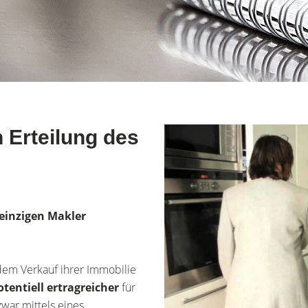
 Erteilung des
einzigen Makler
dem Verkauf ihrer Immobilie
otentiell ertragreicher
für
zwar mittels eines