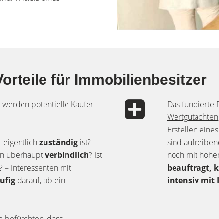
Vorteile für Immobilienbesitzer
 werden potentielle Käufer
Das fundierte 
Wertgutachten
Erstellen eines
r eigentlich
zuständig
ist?
sind aufreibend
en überhaupt
verbindlich
? Ist
noch mit hohe
? – Interessenten mit
beauftragt, 
ufig
darauf, ob ein
intensiv mit 
 befürchten, dass