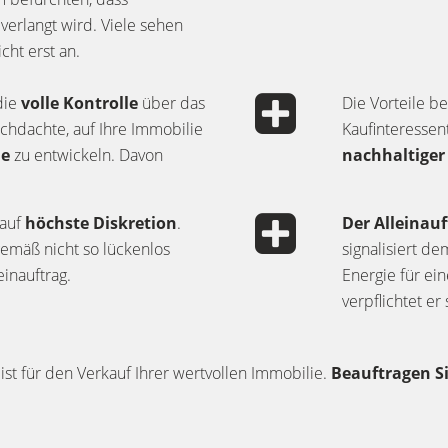
verlangt wird. Viele sehen
cht erst an.
die
volle Kontrolle
über das
Die Vorteile b
rchdachte, auf Ihre Immobilie
Kaufinteressen
ie
zu entwickeln. Davon
nachhaltige
 auf
höchste Diskretion
.
Der Alleinau
emäß nicht so lückenlos
signalisiert de
inauftrag.
Energie für ei
verpflichtet e
ist für den Verkauf Ihrer wertvollen Immobilie.
Beauftragen S