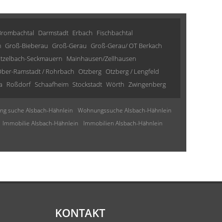
Brombachtal
Darmstadt
Erbach
Fischbachtal
m
Groß-Bieberau
Groß-Gerau
Groß-Gerau/ OT Berkach
tzelbach-Seckmauern
Mainhausen/Zellhausen
ber-Ramstadt / Rohrbach
Otzberg
Otzberg / Lengfeld
a
Roßdorf
Schaafheim
Stockstadt
Wörth
Zwingenberg
g suche Alsbach-Hähnlein
Wohnungssuche Alsbach-Hähnlein
Immobilie Alsbach-Hähnlein
Immobilien Alsbach-Hähnlein
KONTAKT