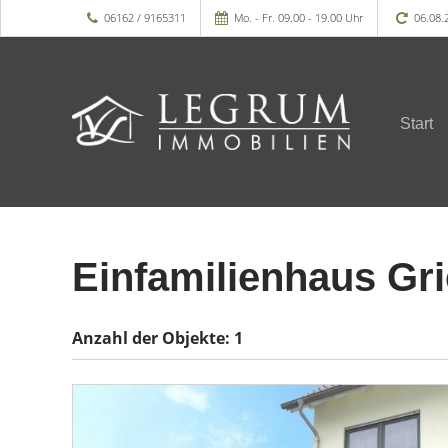
06162 / 9165311
Mo. - Fr. 09.00 - 19.00 Uhr
06.08.
Start
Einfamilienhaus Gr
Anzahl der
Objekte:
1