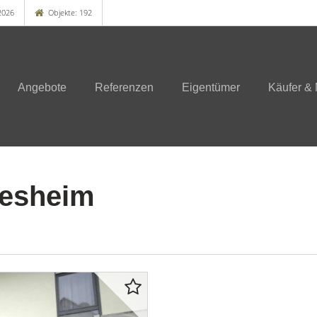
2026
Objekte: 192
Angebote
Referenzen
Eigentümer
Käufer & 
iesheim