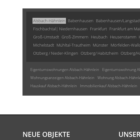
Alsbach-Hähnlein
Babenhausen
Babenhausen/Langstad
Fischbachtal| Niedernhausen
Frankfurt
Frankfurt am Ma
Groß-Umstadt
Groß-Zimmern
Heubach
Heusenstamm
Michelstadt
Mühltal-Trautheim
Münster
Mörfelden-Wall
Otzberg / Nieder-Klingen
Otzberg/ Habitzheim
Otzberg/H
Eigentumswohnungen Alsbach-Hähnlein
Eigentumswohnung Al
Wohnungsanzeigen Alsbach-Hähnlein
Wohnung Alsbach-Hähnl
Hauskauf Alsbach-Hähnlein
Immobilienkauf Alsbach-Hähnlein
NEUE OBJEKTE
UNSER