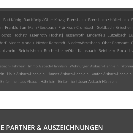
t
Bad König
Bad König / Ober-Kinzig
Brensbach
Brensbach / Höllerbach
in
Frankfurt am Main / Seckbach
Fränkisch-Crumbach
Goldbach
Grieshei
Höchst
Höchst/Hassenroth
Höchst| Hassenroth
Lindenfels
Lützelbach
Lü
dorf
Nieder-Modau
Nieder-Ramstadt
Niederwörresbach
Ober-Ramstadt
O
abitzheim
Reichelsheim
Reichelsheim/Ober-Kainsbach
Reinheim
Roca Llis
sbach-Hähnlein
Immo Alsbach-Hähnlein
Wohnungen Alsbach-Hähnlein
Wohnun
ein
Haus Alsbach-Hähnlein
Häuser Alsbach-Hähnlein
kaufen Alsbach-Hähnlein
Einfamilienhaus Alsbach-Hähnlein
Einfamilienhäuser Alsbach-Hähnlein
E PARTNER & AUSZEICHNUNGEN