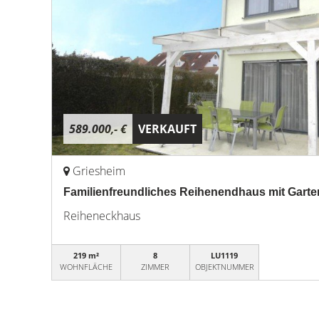
589.000,- €
VERKAUFT
Griesheim
Familienfreundliches Reihenendhaus mit Garte
Reiheneckhaus
219 m²
8
LU1119
WOHNFLÄCHE
ZIMMER
OBJEKTNUMMER