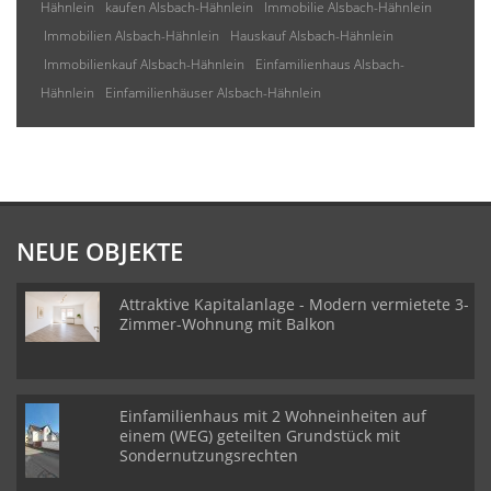
Hähnlein
kaufen Alsbach-Hähnlein
Immobilie Alsbach-Hähnlein
Immobilien Alsbach-Hähnlein
Hauskauf Alsbach-Hähnlein
Immobilienkauf Alsbach-Hähnlein
Einfamilienhaus Alsbach-
Hähnlein
Einfamilienhäuser Alsbach-Hähnlein
NEUE OBJEKTE
Attraktive Kapitalanlage - Modern vermietete 3-
Zimmer-Wohnung mit Balkon
Einfamilienhaus mit 2 Wohneinheiten auf
einem (WEG) geteilten Grundstück mit
Sondernutzungsrechten