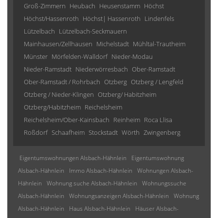
Groß-Zimmern
Heubach
Heusenstamm
Höchst
Höchst/Hassenroth
Höchst| Hassenroth
Lindenfels
Lützelbach
Lützelbach-Seckmauern
Mainhausen/Zellhausen
Michelstadt
Mühltal-Trautheim
Münster
Mörfelden-Walldorf
Nieder-Modau
Nieder-Ramstadt
Niederwörresbach
Ober-Ramstadt
Ober-Ramstadt / Rohrbach
Otzberg
Otzberg / Lengfeld
Otzberg / Nieder-Klingen
Otzberg/ Habitzheim
Otzberg/Habitzheim
Reichelsheim
Reichelsheim/Ober-Kainsbach
Reinheim
Roca Llisa
Roßdorf
Schaafheim
Stockstadt
Wörth
Zwingenberg
Eigentumswohnungen Alsbach-Hähnlein
Eigentumswohnung
Alsbach-Hähnlein
Immo Alsbach-Hähnlein
Wohnungen Alsbach-
Hähnlein
Wohnung suche Alsbach-Hähnlein
Wohnungssuche
Alsbach-Hähnlein
Wohnungsanzeigen Alsbach-Hähnlein
Wohnung
Alsbach-Hähnlein
Haus Alsbach-Hähnlein
Häuser Alsbach-