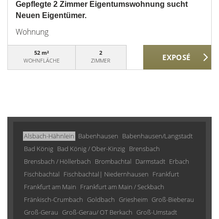
Gepflegte 2 Zimmer Eigentumswohnung sucht
Neuen Eigentümer.
Wohnung
52 m²
2
WOHNFLÄCHE
ZIMMER
Alsbach-Hähnlein
Babenhausen
Babenhausen/Langstadt
Bad König
Bad König / Ober-Kinzig
Brensbach
Brensbach / Höllerbach
Brombachtal
Darmstadt
Erbach
Fischbachtal
Fischbachtal| Niedernhausen
Frankfurt
Frankfurt am Main
Frankfurt am Main / Seckbach
Fränkisch-Crumbach
Goldbach
Griesheim
Groß-Bieberau
Groß-Gerau
Groß-Gerau/ OT Berkach
Groß-Umstadt