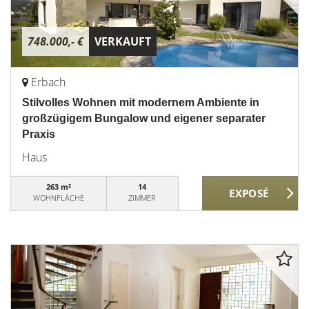
748.000,- €
VERKAUFT
Erbach
Stilvolles Wohnen mit modernem Ambiente in
großzügigem Bungalow und eigener separater
Praxis
Haus
263 m²
14
WOHNFLÄCHE
ZIMMER