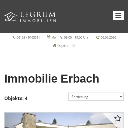
06162 / 9165311
Mo. - Fr. 09.00 - 19.00 Uhr
06.08.2026
Objekte: 192
Immobilie Erbach
Objekte:
4