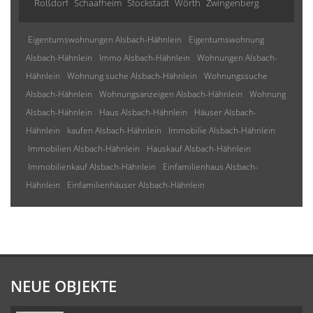
Roßdorf
Schaafheim
Stockstadt
Wörth
Zwingenberg
Eigentumswohnungen Alsbach-Hähnlein
Eigentumswohnung
Alsbach-Hähnlein
Immo Alsbach-Hähnlein
Wohnungen Alsbach-
Hähnlein
Wohnung suche Alsbach-Hähnlein
Wohnungssuche
Alsbach-Hähnlein
Wohnungsanzeigen Alsbach-Hähnlein
Wohnung
Alsbach-Hähnlein
Haus Alsbach-Hähnlein
Häuser Alsbach-
Hähnlein
kaufen Alsbach-Hähnlein
Immobilie Alsbach-Hähnlein
Immobilien Alsbach-Hähnlein
Hauskauf Alsbach-Hähnlein
Immobilienkauf Alsbach-Hähnlein
Einfamilienhaus Alsbach-
Hähnlein
Einfamilienhäuser Alsbach-Hähnlein
NEUE OBJEKTE