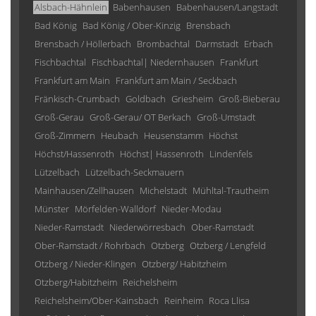
Alsbach-Hähnlein
Babenhausen
Babenhausen/Langstadt
Bad König
Bad König / Ober-Kinzig
Brensbach
Brensbach / Höllerbach
Brombachtal
Darmstadt
Erbach
Fischbachtal
Fischbachtal| Niedernhausen
Frankfurt
Frankfurt am Main
Frankfurt am Main / Seckbach
Fränkisch-Crumbach
Goldbach
Griesheim
Groß-Bieberau
Groß-Gerau
Groß-Gerau/ OT Berkach
Groß-Umstadt
Groß-Zimmern
Heubach
Heusenstamm
Höchst
Höchst/Hassenroth
Höchst| Hassenroth
Lindenfels
Lützelbach
Lützelbach-Seckmauern
Mainhausen/Zellhausen
Michelstadt
Mühltal-Trautheim
Münster
Mörfelden-Walldorf
Nieder-Modau
Nieder-Ramstadt
Niederwörresbach
Ober-Ramstadt
Ober-Ramstadt / Rohrbach
Otzberg
Otzberg / Lengfeld
Otzberg / Nieder-Klingen
Otzberg/ Habitzheim
Otzberg/Habitzheim
Reichelsheim
Reichelsheim/Ober-Kainsbach
Reinheim
Roca Llisa