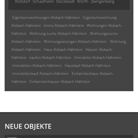
Roßdorf
Schaafheim
Stockstadt
Wörth
Zwingenberg
Eigentumswohnungen Alsbach-Hähnlein
Eigentumswohnung
Alsbach-Hähnlein
Immo Alsbach-Hähnlein
Wohnungen Alsbach-
Hähnlein
Wohnung suche Alsbach-Hähnlein
Wohnungssuche
Alsbach-Hähnlein
Wohnungsanzeigen Alsbach-Hähnlein
Wohnung
Alsbach-Hähnlein
Haus Alsbach-Hähnlein
Häuser Alsbach-
Hähnlein
kaufen Alsbach-Hähnlein
Immobilie Alsbach-Hähnlein
Immobilien Alsbach-Hähnlein
Hauskauf Alsbach-Hähnlein
Immobilienkauf Alsbach-Hähnlein
Einfamilienhaus Alsbach-
Hähnlein
Einfamilienhäuser Alsbach-Hähnlein
NEUE OBJEKTE