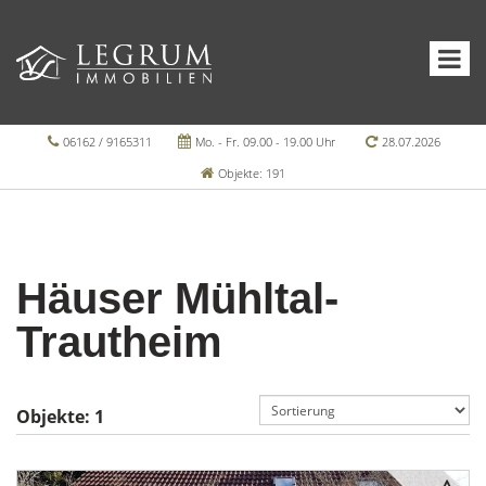
06162 / 9165311
Mo. - Fr. 09.00 - 19.00 Uhr
28.07.2026
Objekte: 191
Häuser Mühltal-
Trautheim
Objekte:
1