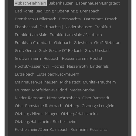
Alsbach-Hähnlein
Babenhausen
Babenhausen/Langstadt
Bad König
Bad König / Ober-Kinzig
Brensbach
Brensbach / Höllerbach
Brombachtal
Darmstadt
Erbach
Fischbachtal
Fischbachtal| Niedernhausen
Frankfurt
Frankfurt am Main
Frankfurt am Main / Seckbach
Fränkisch-Crumbach
Goldbach
Griesheim
Groß-Bieberau
Groß-Gerau
Groß-Gerau/ OT Berkach
Groß-Umstadt
Groß-Zimmern
Heubach
Heusenstamm
Höchst
Höchst/Hassenroth
Höchst| Hassenroth
Lindenfels
Lützelbach
Lützelbach-Seckmauern
Mainhausen/Zellhausen
Michelstadt
Mühltal-Trautheim
Münster
Mörfelden-Walldorf
Nieder-Modau
Nieder-Ramstadt
Niederwörresbach
Ober-Ramstadt
Ober-Ramstadt / Rohrbach
Otzberg
Otzberg / Lengfeld
Otzberg / Nieder-Klingen
Otzberg/ Habitzheim
Otzberg/Habitzheim
Reichelsheim
Reichelsheim/Ober-Kainsbach
Reinheim
Roca Llisa