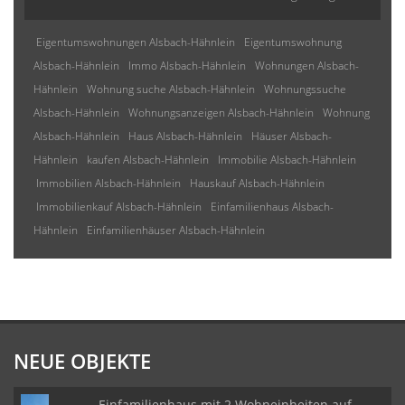
Eigentumswohnungen Alsbach-Hähnlein
Eigentumswohnung
Alsbach-Hähnlein
Immo Alsbach-Hähnlein
Wohnungen Alsbach-
Hähnlein
Wohnung suche Alsbach-Hähnlein
Wohnungssuche
Alsbach-Hähnlein
Wohnungsanzeigen Alsbach-Hähnlein
Wohnung
Alsbach-Hähnlein
Haus Alsbach-Hähnlein
Häuser Alsbach-
Hähnlein
kaufen Alsbach-Hähnlein
Immobilie Alsbach-Hähnlein
Immobilien Alsbach-Hähnlein
Hauskauf Alsbach-Hähnlein
Immobilienkauf Alsbach-Hähnlein
Einfamilienhaus Alsbach-
Hähnlein
Einfamilienhäuser Alsbach-Hähnlein
NEUE OBJEKTE
Einfamilienhaus mit 2 Wohneinheiten auf