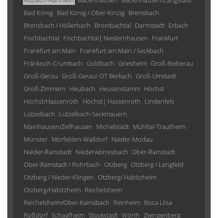
Alsbach-Hähnlein
Babenhausen
Babenhausen/Langstadt
Bad König
Bad König / Ober-Kinzig
Brensbach
Brensbach / Höllerbach
Brombachtal
Darmstadt
Erbach
Fischbachtal
Fischbachtal| Niedernhausen
Frankfurt
Frankfurt am Main
Frankfurt am Main / Seckbach
Fränkisch-Crumbach
Goldbach
Griesheim
Groß-Bieberau
Groß-Gerau
Groß-Gerau/ OT Berkach
Groß-Umstadt
Groß-Zimmern
Heubach
Heusenstamm
Höchst
Höchst/Hassenroth
Höchst| Hassenroth
Lindenfels
Lützelbach
Lützelbach-Seckmauern
Mainhausen/Zellhausen
Michelstadt
Mühltal-Trautheim
Münster
Mörfelden-Walldorf
Nieder-Modau
Nieder-Ramstadt
Niederwörresbach
Ober-Ramstadt
Ober-Ramstadt / Rohrbach
Otzberg
Otzberg / Lengfeld
Otzberg / Nieder-Klingen
Otzberg/ Habitzheim
Otzberg/Habitzheim
Reichelsheim
Reichelsheim/Ober-Kainsbach
Reinheim
Roca Llisa
Roßdorf
Schaafheim
Stockstadt
Wörth
Zwingenberg