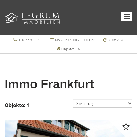
06162 / 9165311
Mo. - Fr. 09.00 - 19.00 Uhr
06.08.2026
Objekte: 192
Immo Frankfurt
Objekte:
1