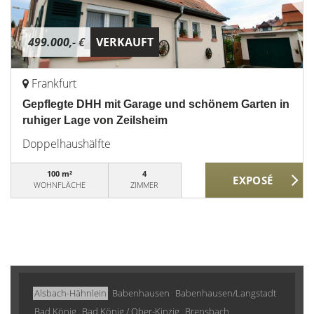
499.000,- €
VERKAUFT
Frankfurt
Gepflegte DHH mit Garage und schönem Garten in
ruhiger Lage von Zeilsheim
Doppelhaushälfte
100 m²
4
WOHNFLÄCHE
ZIMMER
Alsbach-Hähnlein
Babenhausen
Babenhausen/Langstadt
Bad König
Bad König / Ober-Kinzig
Brensbach