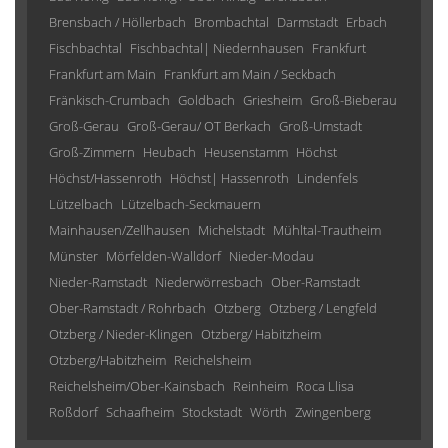
Brensbach / Höllerbach
Brombachtal
Darmstadt
Erbach
Fischbachtal
Fischbachtal| Niedernhausen
Frankfurt
Frankfurt am Main
Frankfurt am Main / Seckbach
Fränkisch-Crumbach
Goldbach
Griesheim
Groß-Bieberau
Groß-Gerau
Groß-Gerau/ OT Berkach
Groß-Umstadt
Groß-Zimmern
Heubach
Heusenstamm
Höchst
Höchst/Hassenroth
Höchst| Hassenroth
Lindenfels
Lützelbach
Lützelbach-Seckmauern
Mainhausen/Zellhausen
Michelstadt
Mühltal-Trautheim
Münster
Mörfelden-Walldorf
Nieder-Modau
Nieder-Ramstadt
Niederwörresbach
Ober-Ramstadt
Ober-Ramstadt / Rohrbach
Otzberg
Otzberg / Lengfeld
Otzberg / Nieder-Klingen
Otzberg/ Habitzheim
Otzberg/Habitzheim
Reichelsheim
Reichelsheim/Ober-Kainsbach
Reinheim
Roca Llisa
Roßdorf
Schaafheim
Stockstadt
Wörth
Zwingenberg