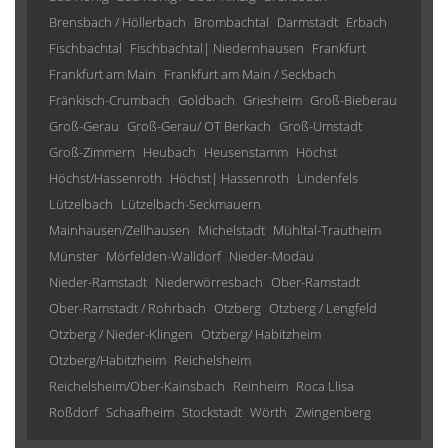
Brensbach / Höllerbach
Brombachtal
Darmstadt
Erbach
Fischbachtal
Fischbachtal| Niedernhausen
Frankfurt
Frankfurt am Main
Frankfurt am Main / Seckbach
Fränkisch-Crumbach
Goldbach
Griesheim
Groß-Bieberau
Groß-Gerau
Groß-Gerau/ OT Berkach
Groß-Umstadt
Groß-Zimmern
Heubach
Heusenstamm
Höchst
Höchst/Hassenroth
Höchst| Hassenroth
Lindenfels
Lützelbach
Lützelbach-Seckmauern
Mainhausen/Zellhausen
Michelstadt
Mühltal-Trautheim
Münster
Mörfelden-Walldorf
Nieder-Modau
Nieder-Ramstadt
Niederwörresbach
Ober-Ramstadt
Ober-Ramstadt / Rohrbach
Otzberg
Otzberg / Lengfeld
Otzberg / Nieder-Klingen
Otzberg/ Habitzheim
Otzberg/Habitzheim
Reichelsheim
Reichelsheim/Ober-Kainsbach
Reinheim
Roca Llisa
Roßdorf
Schaafheim
Stockstadt
Wörth
Zwingenberg