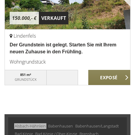
150.000,- €
VERKAUFT
Lindenfels
Der Grundstein ist gelegt. Starten Sie mit Ihrem
neuen Zuhause in den Frühling.
Wohngrundstück
851 m²
GRUNDSTÜCK
Alsbach-Hähnlein
Babenhausen
Babenhausen/Langstadt
Bad König
Bad König / Ober-Kinzig
Brensbach