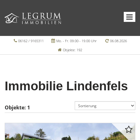
06162 / 9165311
Mo. - Fr. 09.00 - 19.00 Uhr
06.08.2026
Objekte: 192
Immobilie Lindenfels
Objekte:
1