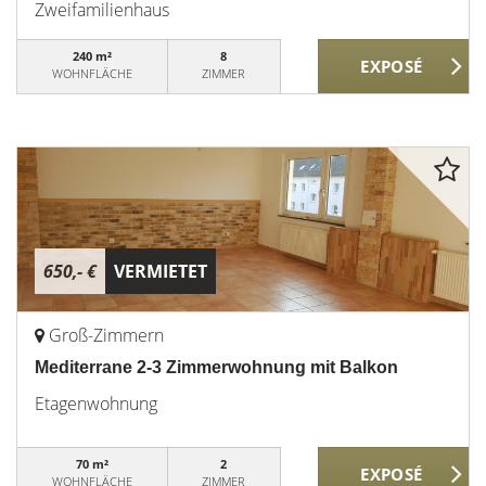
Zweifamilienhaus
240 m²
8
WOHNFLÄCHE
ZIMMER
650,- €
VERMIETET
Groß-Zimmern
Mediterrane 2-3 Zimmerwohnung mit Balkon
Etagenwohnung
70 m²
2
WOHNFLÄCHE
ZIMMER