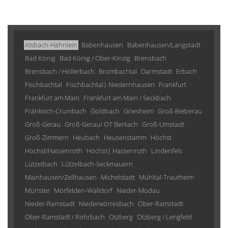
Alsbach-Hähnlein
Babenhausen
Babenhausen/Langstadt
Bad König
Bad König / Ober-Kinzig
Brensbach
Brensbach / Höllerbach
Brombachtal
Darmstadt
Erbach
Fischbachtal
Fischbachtal| Niedernhausen
Frankfurt
Frankfurt am Main
Frankfurt am Main / Seckbach
Fränkisch-Crumbach
Goldbach
Griesheim
Groß-Bieberau
Groß-Gerau
Groß-Gerau/ OT Berkach
Groß-Umstadt
Groß-Zimmern
Heubach
Heusenstamm
Höchst
Höchst/Hassenroth
Höchst| Hassenroth
Lindenfels
Lützelbach
Lützelbach-Seckmauern
Mainhausen/Zellhausen
Michelstadt
Mühltal-Trautheim
Münster
Mörfelden-Walldorf
Nieder-Modau
Nieder-Ramstadt
Niederwörresbach
Ober-Ramstadt
Ober-Ramstadt / Rohrbach
Otzberg
Otzberg / Lengfeld