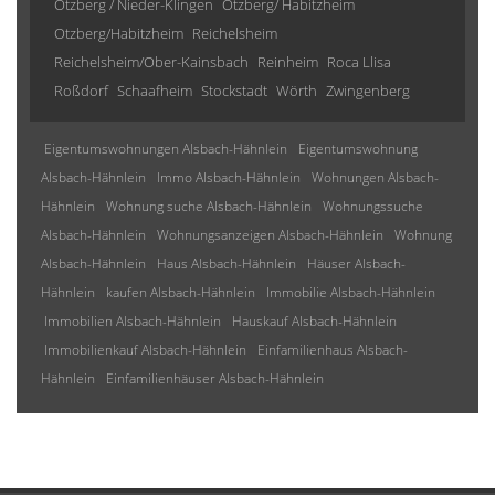
Otzberg / Nieder-Klingen
Otzberg/ Habitzheim
Otzberg/Habitzheim
Reichelsheim
Reichelsheim/Ober-Kainsbach
Reinheim
Roca Llisa
Roßdorf
Schaafheim
Stockstadt
Wörth
Zwingenberg
Eigentumswohnungen Alsbach-Hähnlein
Eigentumswohnung
Alsbach-Hähnlein
Immo Alsbach-Hähnlein
Wohnungen Alsbach-
Hähnlein
Wohnung suche Alsbach-Hähnlein
Wohnungssuche
Alsbach-Hähnlein
Wohnungsanzeigen Alsbach-Hähnlein
Wohnung
Alsbach-Hähnlein
Haus Alsbach-Hähnlein
Häuser Alsbach-
Hähnlein
kaufen Alsbach-Hähnlein
Immobilie Alsbach-Hähnlein
Immobilien Alsbach-Hähnlein
Hauskauf Alsbach-Hähnlein
Immobilienkauf Alsbach-Hähnlein
Einfamilienhaus Alsbach-
Hähnlein
Einfamilienhäuser Alsbach-Hähnlein