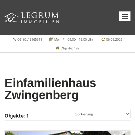
06162 / 9165311
Mo. - Fr. 09.00 - 19.00 Uhr
06.08.2026
Objekte: 192
Einfamilienhaus
Zwingenberg
Objekte:
1