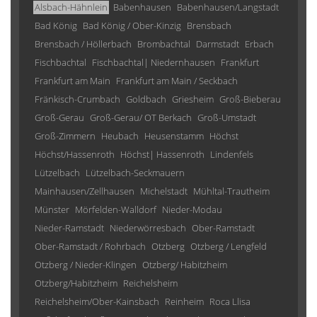
Alsbach-Hähnlein
Babenhausen
Babenhausen/Langstadt
Bad König
Bad König / Ober-Kinzig
Brensbach
Brensbach / Höllerbach
Brombachtal
Darmstadt
Erbach
Fischbachtal
Fischbachtal| Niedernhausen
Frankfurt
Frankfurt am Main
Frankfurt am Main / Seckbach
Fränkisch-Crumbach
Goldbach
Griesheim
Groß-Bieberau
Groß-Gerau
Groß-Gerau/ OT Berkach
Groß-Umstadt
Groß-Zimmern
Heubach
Heusenstamm
Höchst
Höchst/Hassenroth
Höchst| Hassenroth
Lindenfels
Lützelbach
Lützelbach-Seckmauern
Mainhausen/Zellhausen
Michelstadt
Mühltal-Trautheim
Münster
Mörfelden-Walldorf
Nieder-Modau
Nieder-Ramstadt
Niederwörresbach
Ober-Ramstadt
Ober-Ramstadt / Rohrbach
Otzberg
Otzberg / Lengfeld
Otzberg / Nieder-Klingen
Otzberg/ Habitzheim
Otzberg/Habitzheim
Reichelsheim
Reichelsheim/Ober-Kainsbach
Reinheim
Roca Llisa