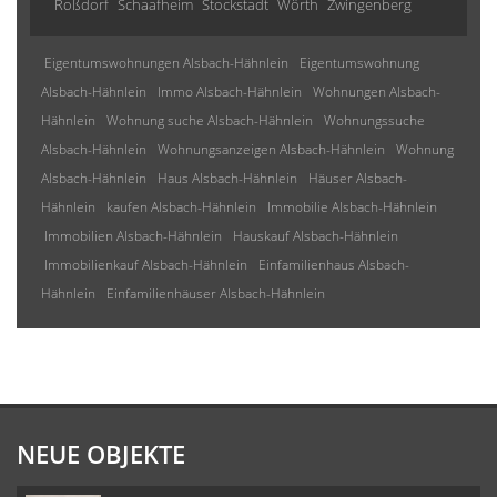
Roßdorf
Schaafheim
Stockstadt
Wörth
Zwingenberg
Eigentumswohnungen Alsbach-Hähnlein
Eigentumswohnung
Alsbach-Hähnlein
Immo Alsbach-Hähnlein
Wohnungen Alsbach-
Hähnlein
Wohnung suche Alsbach-Hähnlein
Wohnungssuche
Alsbach-Hähnlein
Wohnungsanzeigen Alsbach-Hähnlein
Wohnung
Alsbach-Hähnlein
Haus Alsbach-Hähnlein
Häuser Alsbach-
Hähnlein
kaufen Alsbach-Hähnlein
Immobilie Alsbach-Hähnlein
Immobilien Alsbach-Hähnlein
Hauskauf Alsbach-Hähnlein
Immobilienkauf Alsbach-Hähnlein
Einfamilienhaus Alsbach-
Hähnlein
Einfamilienhäuser Alsbach-Hähnlein
NEUE OBJEKTE