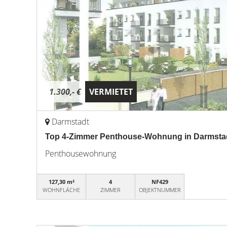
1.300,- €
VERMIETET
Darmstadt
Top 4-Zimmer Penthouse-Wohnung in Darmsta
Penthousewohnung
127,30 m²
4
NF429
WOHNFLÄCHE
ZIMMER
OBJEKTNUMMER