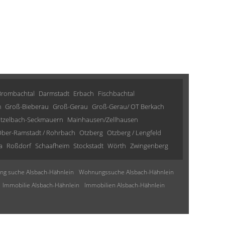
Brombachtal
Darmstadt
Erbach
Fischbachtal
m
Groß-Bieberau
Groß-Gerau
Groß-Gerau/ OT Berkach
tzelbach-Seckmauern
Mainhausen/Zellhausen
ber-Ramstadt / Rohrbach
Otzberg
Otzberg / Lengfeld
a
Roßdorf
Schaafheim
Stockstadt
Wörth
Zwingenberg
g suche Alsbach-Hähnlein
Wohnungssuche Alsbach-Hähnlein
Immobilie Alsbach-Hähnlein
Immobilien Alsbach-Hähnlein