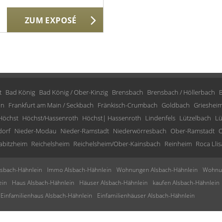
ZUM EXPOSÉ
t
Bad König
Bad König / Ober-Kinzig
Brensbach
Brensbach / Höllerbach
in
Frankfurt am Main / Seckbach
Fränkisch-Crumbach
Goldbach
Grieshei
Höchst
Höchst/Hassenroth
Höchst| Hassenroth
Lindenfels
Lützelbach
Lü
dorf
Nieder-Modau
Nieder-Ramstadt
Niederwörresbach
Ober-Ramstadt
O
abitzheim
Reichelsheim
Reichelsheim/Ober-Kainsbach
Reinheim
Roca Llis
sbach-Hähnlein
Immo Alsbach-Hähnlein
Wohnungen Alsbach-Hähnlein
Wohnun
ein
Haus Alsbach-Hähnlein
Häuser Alsbach-Hähnlein
kaufen Alsbach-Hähnlein
Einfamilienhaus Alsbach-Hähnlein
Einfamilienhäuser Alsbach-Hähnlein