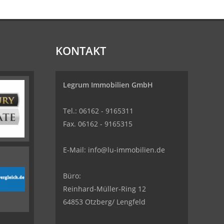
KONTAKT
Legrum Immobilien GmbH
Tel.: 06162 - 9165311
Fax. 06162 - 9165315
E-Mail:
info@lu-immobilien.de
Büro:
Reinhard-Müller-Ring 12
64853 Otzberg/ Lengfeld