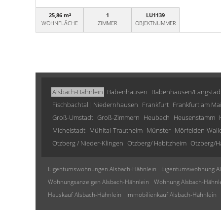
25,86 m²
1
LU1139
WOHNFLÄCHE
ZIMMER
OBJEKTNUMMER
Alsbach-Hähnlein
Babenhausen
Babenhausen/Langstad
Fischbachtal| Niedernhausen
Frankfurt
Frankfurt am Ma
Groß-Umstadt
Groß-Zimmern
Heubach
Heusenstamm
Michelstadt
Mühltal-Trautheim
Münster
Mörfelden-Wall
Otzberg / Nieder-Klingen
Otzberg/ Habitzheim
Otzberg/H
Eigentumswohnungen Alsbach-Hähnlein
Eigentumswohnung Al
Wohnungsanzeigen Alsbach-Hähnlein
Wohnung Alsbach-Hähnl
Hauskauf Alsbach-Hähnlein
Immobilienkauf Alsbach-Hähnlein