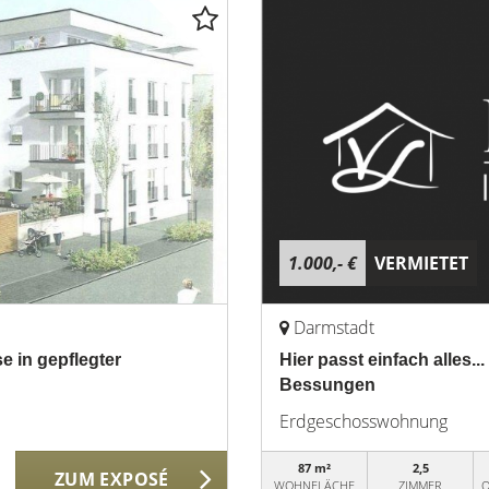
1.000,- €
VERMIETET
Darmstadt
 in gepflegter
Hier passt einfach alles.
Bessungen
Erdgeschosswohnung
87 m²
2,5
ZUM EXPOSÉ
WOHNFLÄCHE
ZIMMER
O