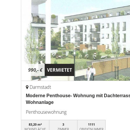
990,- €
VERMIETET
Darmstadt
Moderne Penthouse- Wohnung mit Dachterrasse
Wohnanlage
Penthousewohnung
83,20 m²
3
1111
WOHNFLÄCHE
ZIMMER
OBJEKTNUMMER