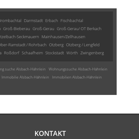
Brombachtal
Darmstadt
Erbach
Fischbachtal
m
Groß-Bieberau
Groß-Gerau
Groß-Gerau/ OT Berkach
tzelbach-Seckmauern
Mainhausen/Zellhausen
ber-Ramstadt / Rohrbach
Otzberg
Otzberg / Lengfeld
a
Roßdorf
Schaafheim
Stockstadt
Wörth
Zwingenberg
g suche Alsbach-Hähnlein
Wohnungssuche Alsbach-Hähnlein
Immobilie Alsbach-Hähnlein
Immobilien Alsbach-Hähnlein
KONTAKT