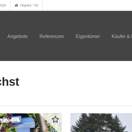
2026
Objekte: 192
Angebote
Referenzen
Eigentümer
Käufer & 
hst