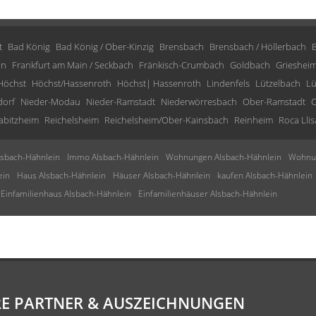
t
Bad König
Bad König / Ober-Kinzig
Brensbach
Brensbach / Höllerbach
in
Frankfurt am Main / Seckbach
Fränkisch-Crumbach
Goldbach
Grieshei
Höchst
Höchst/Hassenroth
Höchst| Hassenroth
Lindenfels
Lützelbach
Lü
dorf
Nieder-Modau
Nieder-Ramstadt
Niederwörresbach
Ober-Ramstadt
O
abitzheim
Reichelsheim
Reichelsheim/Ober-Kainsbach
Reinheim
Roca Llis
sbach-Hähnlein
Immo Alsbach-Hähnlein
Wohnungen Alsbach-Hähnlein
Wohnun
ein
Haus Alsbach-Hähnlein
Häuser Alsbach-Hähnlein
kaufen Alsbach-Hähnlein
Einfamilienhaus Alsbach-Hähnlein
Einfamilienhäuser Alsbach-Hähnlein
E PARTNER & AUSZEICHNUNGEN