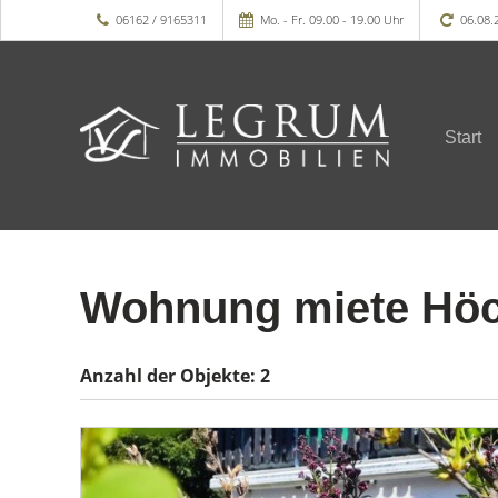
06162 / 9165311
Mo. - Fr. 09.00 - 19.00 Uhr
06.08.
Start
Wohnung miete Höc
Anzahl der
Objekte:
2