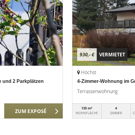
930,- €
VERMIETET
Höchst
 und 2 Parkplätzen
4-Zimmer-Wohnung im Grün
Terrassenwohnung
135 m²
4
ZUM EXPOSÉ
WOHNFLÄCHE
ZIMMER
O