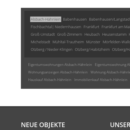
Alsbach-Hähnlein
Babenhausen
Babenhausen/Langstad
Fischbachtal| Niedernhausen
Frankfurt
Frankfurt am Ma
Groß-Umstadt
Groß-Zimmern
Heubach
Heusenstamm
Michelstadt
Mühltal-Trautheim
Münster
Mörfelden-Wall
Otzberg / Nieder-Klingen
Otzberg/ Habitzheim
Otzberg/H
Eigentumswohnungen Alsbach-Hähnlein
Eigentumswohnung Al
Wohnungsanzeigen Alsbach-Hähnlein
Wohnung Alsbach-Hähnl
Hauskauf Alsbach-Hähnlein
Immobilienkauf Alsbach-Hähnlein
NEUE OBJEKTE
UNSER