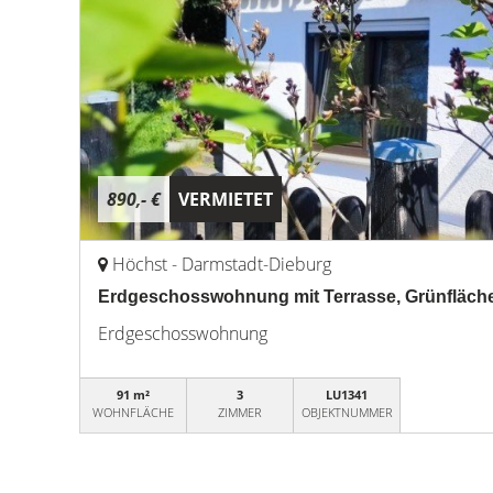
890,- €
VERMIETET
Höchst - Darmstadt-Dieburg
Erdgeschosswohnung mit Terrasse, Grünfläche
Erdgeschosswohnung
91 m²
3
LU1341
WOHNFLÄCHE
ZIMMER
OBJEKTNUMMER