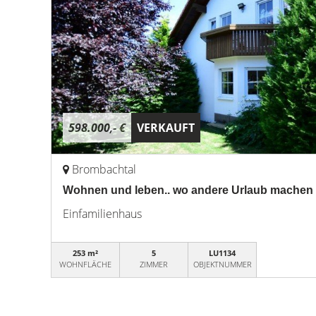
598.000,- €
VERKAUFT
Brombachtal
Wohnen und leben.. wo andere Urlaub machen
Einfamilienhaus
253 m²
5
LU1134
WOHNFLÄCHE
ZIMMER
OBJEKTNUMMER