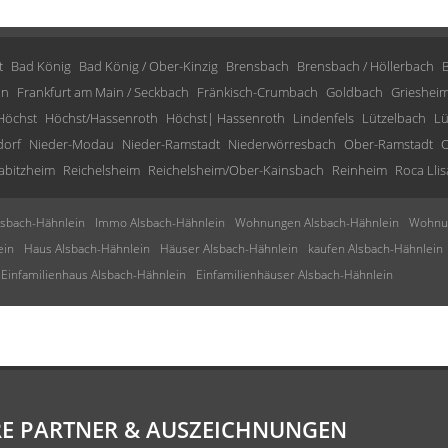
t
Bad König
Bad König / Ober-Kinzig
Brensbach
Brensbach / Höllerbach
in
Frankfurt am Main / Seckbach
Fränkisch-Crumbach
Goldbach
Grieshei
Höchst
Höchst/Hassenroth
Höchst| Hassenroth
Lindenfels
Lützelbach
Lü
dorf
Nieder-Modau
Nieder-Ramstadt
Niederwörresbach
Ober-Ramstadt
O
abitzheim
Reichelsheim
Reichelsheim/Ober-Kainsbach
Reinheim
Roca Llis
sbach-Hähnlein
Immo Alsbach-Hähnlein
Wohnungen Alsbach-Hähnlein
Wohnun
ein
Haus Alsbach-Hähnlein
Häuser Alsbach-Hähnlein
kaufen Alsbach-Hähnlein
Einfamilienhaus Alsbach-Hähnlein
Einfamilienhäuser Alsbach-Hähnlein
E PARTNER & AUSZEICHNUNGEN