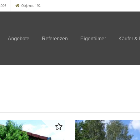
2026
Objekte: 192
Angebote
Referenzen
Eigentümer
Käufer & 