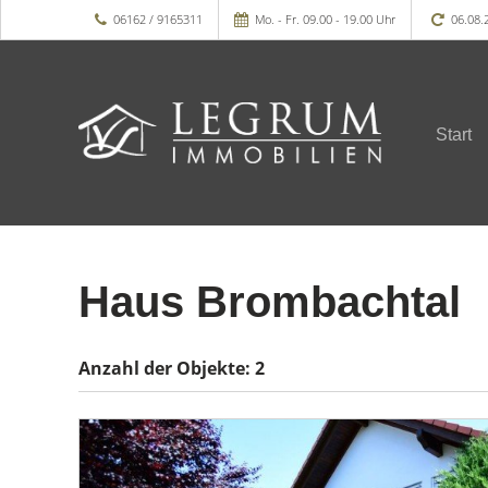
06162 / 9165311
Mo. - Fr. 09.00 - 19.00 Uhr
06.08.
Start
Haus Brombachtal
Anzahl der
Objekte:
2