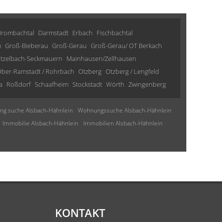
Brombachtal
Darmstadt
Erbach
Fischbachtal
m
Groß-Bieberau
Groß-Gerau
Groß-Gerau/ OT Berkach
tzelbach-Seckmauern
Mainhausen/Zellhausen
ber-Ramstadt / Rohrbach
Otzberg
Otzberg / Lengfeld
a
Roßdorf
Schaafheim
Stockstadt
Wörth
Zwingenberg
g suche Alsbach-Hähnlein
Wohnungssuche Alsbach-Hähnlein
Immobilie Alsbach-Hähnlein
Immobilien Alsbach-Hähnlein
KONTAKT