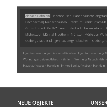
Alsbach-Hähnlein
Babenhausen
Babenhausen/Langstad
Fischbachtal| Niedernhausen
Frankfurt
Frankfurt am Ma
Groß-Umstadt
Groß-Zimmern
Heubach
Heusenstamm
Michelstadt
Mühltal-Trautheim
Münster
Mörfelden-Wall
Otzberg / Nieder-Klingen
Otzberg/ Habitzheim
Otzberg/H
Eigentumswohnungen Alsbach-Hähnlein
Eigentumswohnung Al
Wohnungsanzeigen Alsbach-Hähnlein
Wohnung Alsbach-Hähnl
Hauskauf Alsbach-Hähnlein
Immobilienkauf Alsbach-Hähnlein
NEUE OBJEKTE
UNSER