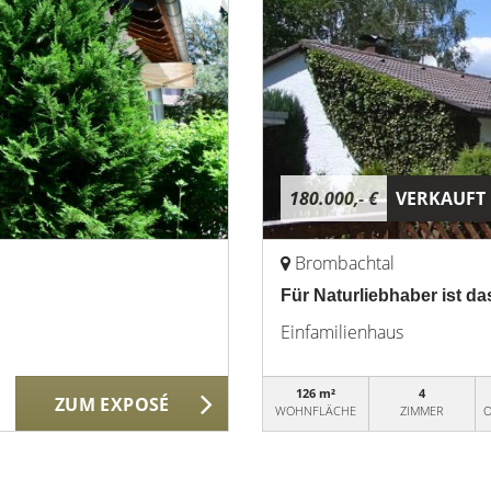
180.000,- €
VERKAUFT
Brombachtal
Für Naturliebhaber ist da
Einfamilienhaus
126 m²
4
ZUM EXPOSÉ
WOHNFLÄCHE
ZIMMER
O