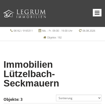
06162 / 9165311
Mo. - Fr. 09.00 - 19.00 Uhr
06.08.2026
Objekte: 192
Immobilien
Lützelbach-
Seckmauern
Objekte:
3