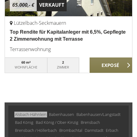
65.000,- €
VERKAUFT
Lützelbach-Seckmauern
Top Rendite für Kapitalanleger mit 6,5%, Gepflegte
2 Zimmerwohnung mit Terrasse
Terrassenwohnung
60 m²
2
WOHNFLÄCHE
ZIMMER
Alsbach-Hähnlein
Babenhausen
Babenhausen/Langstadt
Bad König
Bad König / Ober-Kinzig
Brensbach
Brensbach / Höllerbach
Brombachtal
Darmstadt
Erbach