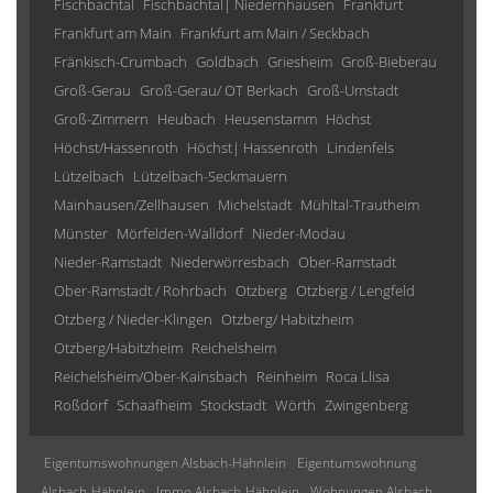
Fischbachtal
Fischbachtal| Niedernhausen
Frankfurt
Frankfurt am Main
Frankfurt am Main / Seckbach
Fränkisch-Crumbach
Goldbach
Griesheim
Groß-Bieberau
Groß-Gerau
Groß-Gerau/ OT Berkach
Groß-Umstadt
Groß-Zimmern
Heubach
Heusenstamm
Höchst
Höchst/Hassenroth
Höchst| Hassenroth
Lindenfels
Lützelbach
Lützelbach-Seckmauern
Mainhausen/Zellhausen
Michelstadt
Mühltal-Trautheim
Münster
Mörfelden-Walldorf
Nieder-Modau
Nieder-Ramstadt
Niederwörresbach
Ober-Ramstadt
Ober-Ramstadt / Rohrbach
Otzberg
Otzberg / Lengfeld
Otzberg / Nieder-Klingen
Otzberg/ Habitzheim
Otzberg/Habitzheim
Reichelsheim
Reichelsheim/Ober-Kainsbach
Reinheim
Roca Llisa
Roßdorf
Schaafheim
Stockstadt
Wörth
Zwingenberg
Eigentumswohnungen Alsbach-Hähnlein
Eigentumswohnung
Alsbach-Hähnlein
Immo Alsbach-Hähnlein
Wohnungen Alsbach-