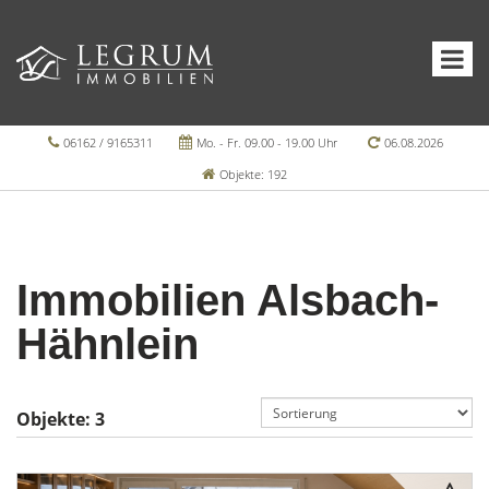
06162 / 9165311
Mo. - Fr. 09.00 - 19.00 Uhr
06.08.2026
Objekte: 192
Immobilien Alsbach-
Hähnlein
Objekte:
3