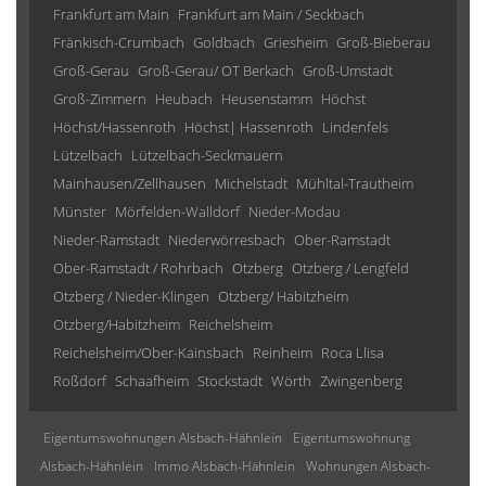
Frankfurt am Main
Frankfurt am Main / Seckbach
Fränkisch-Crumbach
Goldbach
Griesheim
Groß-Bieberau
Groß-Gerau
Groß-Gerau/ OT Berkach
Groß-Umstadt
Groß-Zimmern
Heubach
Heusenstamm
Höchst
Höchst/Hassenroth
Höchst| Hassenroth
Lindenfels
Lützelbach
Lützelbach-Seckmauern
Mainhausen/Zellhausen
Michelstadt
Mühltal-Trautheim
Münster
Mörfelden-Walldorf
Nieder-Modau
Nieder-Ramstadt
Niederwörresbach
Ober-Ramstadt
Ober-Ramstadt / Rohrbach
Otzberg
Otzberg / Lengfeld
Otzberg / Nieder-Klingen
Otzberg/ Habitzheim
Otzberg/Habitzheim
Reichelsheim
Reichelsheim/Ober-Kainsbach
Reinheim
Roca Llisa
Roßdorf
Schaafheim
Stockstadt
Wörth
Zwingenberg
Eigentumswohnungen Alsbach-Hähnlein
Eigentumswohnung
Alsbach-Hähnlein
Immo Alsbach-Hähnlein
Wohnungen Alsbach-