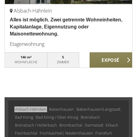
Alsbach-Hähnlein
Alles ist möglich. Zwei getrennte Wohneinheiten,
Kapitalanlage, Eigennutzung oder
Maisonettewohnung.
Etagenwohnung
146 m²
5
WOHNFLÄCHE
ZIMMER
Alsbach-Hähnlein
Babenhausen
Babenhausen/Langstadt
Bad König
Bad König / Ober-Kinzig
Brensbach
Brensbach / Höllerbach
Brombachtal
Darmstadt
Erbach
Fischbachtal
Fischbachtal| Niedernhausen
Frankfurt