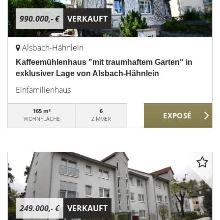
990.000,- €
VERKAUFT
Alsbach-Hähnlein
Kaffeemühlenhaus "mit traumhaftem Garten" in
exklusiver Lage von Alsbach-Hähnlein
Einfamilienhaus
165 m²
6
WOHNFLÄCHE
ZIMMER
249.000,- €
VERKAUFT