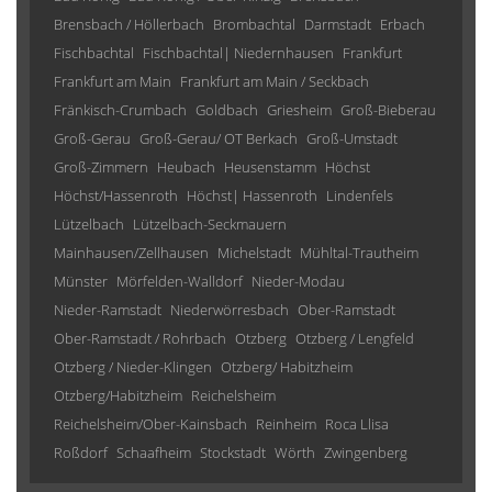
Brensbach / Höllerbach
Brombachtal
Darmstadt
Erbach
Fischbachtal
Fischbachtal| Niedernhausen
Frankfurt
Frankfurt am Main
Frankfurt am Main / Seckbach
Fränkisch-Crumbach
Goldbach
Griesheim
Groß-Bieberau
Groß-Gerau
Groß-Gerau/ OT Berkach
Groß-Umstadt
Groß-Zimmern
Heubach
Heusenstamm
Höchst
Höchst/Hassenroth
Höchst| Hassenroth
Lindenfels
Lützelbach
Lützelbach-Seckmauern
Mainhausen/Zellhausen
Michelstadt
Mühltal-Trautheim
Münster
Mörfelden-Walldorf
Nieder-Modau
Nieder-Ramstadt
Niederwörresbach
Ober-Ramstadt
Ober-Ramstadt / Rohrbach
Otzberg
Otzberg / Lengfeld
Otzberg / Nieder-Klingen
Otzberg/ Habitzheim
Otzberg/Habitzheim
Reichelsheim
Reichelsheim/Ober-Kainsbach
Reinheim
Roca Llisa
Roßdorf
Schaafheim
Stockstadt
Wörth
Zwingenberg