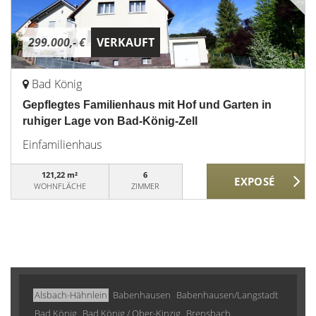
299.000,- €
VERKAUFT
Bad König
Gepflegtes Familienhaus mit Hof und Garten in
ruhiger Lage von Bad-König-Zell
Einfamilienhaus
121,22 m²
6
WOHNFLÄCHE
ZIMMER
Alsbach-Hähnlein
Babenhausen
Babenhausen/Langstadt
Bad König
Bad König / Ober-Kinzig
Brensbach