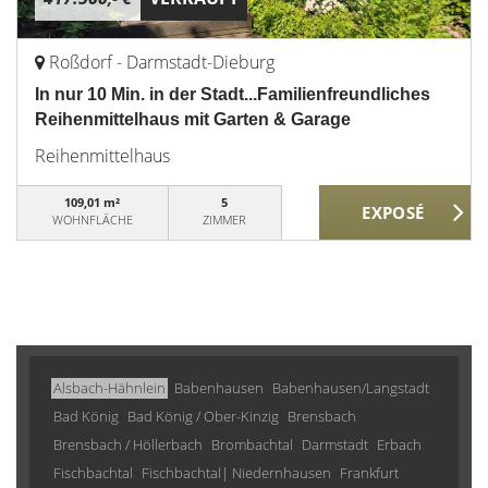
Roßdorf - Darmstadt-Dieburg
In nur 10 Min. in der Stadt...Familienfreundliches
Reihenmittelhaus mit Garten & Garage
Reihenmittelhaus
109,01 m²
5
WOHNFLÄCHE
ZIMMER
Alsbach-Hähnlein
Babenhausen
Babenhausen/Langstadt
Bad König
Bad König / Ober-Kinzig
Brensbach
Brensbach / Höllerbach
Brombachtal
Darmstadt
Erbach
Fischbachtal
Fischbachtal| Niedernhausen
Frankfurt