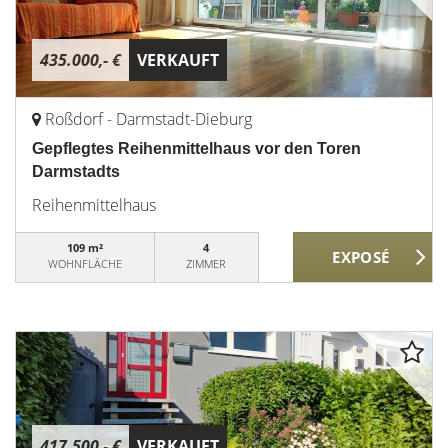
435.000,- €
VERKAUFT
Roßdorf - Darmstadt-Dieburg
Gepflegtes Reihenmittelhaus vor den Toren
Darmstadts
Reihenmittelhaus
109 m²
4
WOHNFLÄCHE
ZIMMER
417.500,- €
VERKAUFT