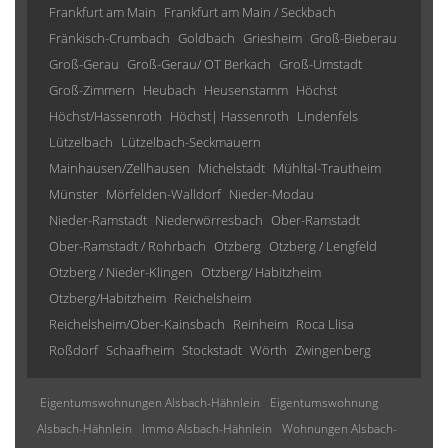
Frankfurt am Main
Frankfurt am Main / Seckbach
Fränkisch-Crumbach
Goldbach
Griesheim
Groß-Bieberau
Groß-Gerau
Groß-Gerau/ OT Berkach
Groß-Umstadt
Groß-Zimmern
Heubach
Heusenstamm
Höchst
Höchst/Hassenroth
Höchst| Hassenroth
Lindenfels
Lützelbach
Lützelbach-Seckmauern
Mainhausen/Zellhausen
Michelstadt
Mühltal-Trautheim
Münster
Mörfelden-Walldorf
Nieder-Modau
Nieder-Ramstadt
Niederwörresbach
Ober-Ramstadt
Ober-Ramstadt / Rohrbach
Otzberg
Otzberg / Lengfeld
Otzberg / Nieder-Klingen
Otzberg/ Habitzheim
Otzberg/Habitzheim
Reichelsheim
Reichelsheim/Ober-Kainsbach
Reinheim
Roca Llisa
Roßdorf
Schaafheim
Stockstadt
Wörth
Zwingenberg
Eigentumswohnungen Alsbach-Hähnlein
Eigentumswohnung
Alsbach-Hähnlein
Immo Alsbach-Hähnlein
Wohnungen Alsbach-