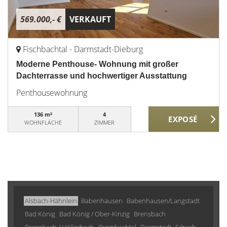
569.000,- €
VERKAUFT
Fischbachtal - Darmstadt-Dieburg
Moderne Penthouse- Wohnung mit großer
Dachterrasse und hochwertiger Ausstattung
Penthousewohnung
136 m²
4
WOHNFLÄCHE
ZIMMER
Alsbach-Hähnlein
Babenhausen
Babenhausen/Langstadt
Bad König
Bad König / Ober-Kinzig
Brensbach