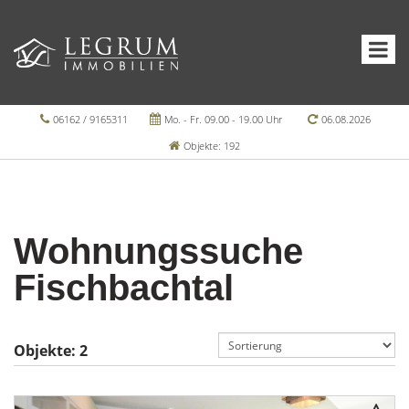
06162 / 9165311
Mo. - Fr. 09.00 - 19.00 Uhr
06.08.2026
Objekte: 192
Wohnungssuche
Fischbachtal
Objekte:
2