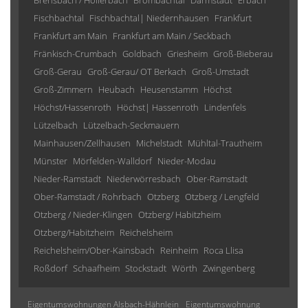
Brensbach / Höllerbach
Brombachtal
Darmstadt
Erbach
Fischbachtal
Fischbachtal| Niedernhausen
Frankfurt
Frankfurt am Main
Frankfurt am Main / Seckbach
Fränkisch-Crumbach
Goldbach
Griesheim
Groß-Bieberau
Groß-Gerau
Groß-Gerau/ OT Berkach
Groß-Umstadt
Groß-Zimmern
Heubach
Heusenstamm
Höchst
Höchst/Hassenroth
Höchst| Hassenroth
Lindenfels
Lützelbach
Lützelbach-Seckmauern
Mainhausen/Zellhausen
Michelstadt
Mühltal-Trautheim
Münster
Mörfelden-Walldorf
Nieder-Modau
Nieder-Ramstadt
Niederwörresbach
Ober-Ramstadt
Ober-Ramstadt / Rohrbach
Otzberg
Otzberg / Lengfeld
Otzberg / Nieder-Klingen
Otzberg/ Habitzheim
Otzberg/Habitzheim
Reichelsheim
Reichelsheim/Ober-Kainsbach
Reinheim
Roca Llisa
Roßdorf
Schaafheim
Stockstadt
Wörth
Zwingenberg
Eigentumswohnungen Alsbach-Hähnlein
Eigentumswohnung