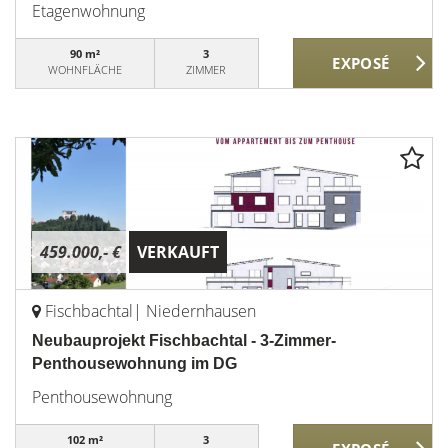
Etagenwohnung
90 m²
3
WOHNFLÄCHE
ZIMMER
459.000,- €
VERKAUFT
Fischbachtal| Niedernhausen
Neubauprojekt Fischbachtal - 3-Zimmer-
Penthousewohnung im DG
Penthousewohnung
102 m²
3