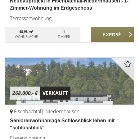
Neubauprojekt in Fischbachtal-Niedernhausen - 1-
Zimmer-Wohnung im Erdgeschoss
Terrassenwohnung
48,93 m²
1
WOHNFLÄCHE
ZIMMER
268.000,- €
VERKAUFT
Fischbachtal| Niedernhausen
Seniorenwohnanlage Schlossblick leben mit
"schlossblick"
Etagenwohnung