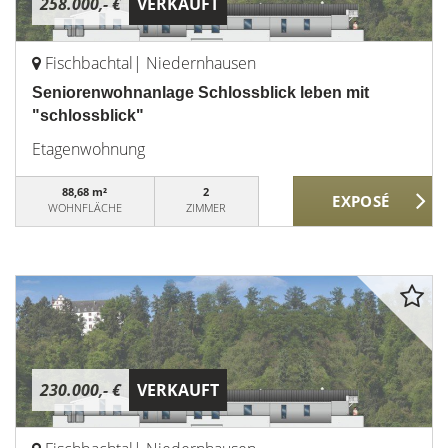
258.000,- €
VERKAUFT
Fischbachtal| Niedernhausen
Seniorenwohnanlage Schlossblick leben mit
"schlossblick"
Etagenwohnung
88,68 m²
2
WOHNFLÄCHE
ZIMMER
230.000,- €
VERKAUFT