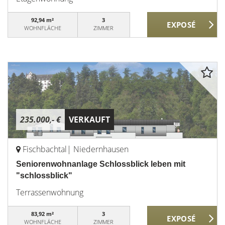
92,94 m²
3
WOHNFLÄCHE
ZIMMER
235.000,- €
VERKAUFT
Fischbachtal| Niedernhausen
Seniorenwohnanlage Schlossblick leben mit
"schlossblick"
Terrassenwohnung
83,92 m²
3
WOHNFLÄCHE
ZIMMER