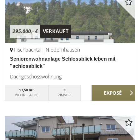
295.000,- €
VERKAUFT
Fischbachtal| Niedernhausen
Seniorenwohnanlage Schlossblick leben mit
"schlossblick"
Dachgeschosswohnung
97,50 m²
3
WOHNFLÄCHE
ZIMMER