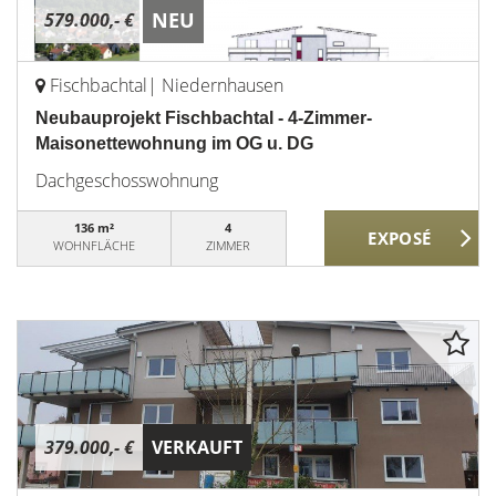
NEU
579.000,- €
Fischbachtal| Niedernhausen
Neubauprojekt Fischbachtal - 4-Zimmer-
Maisonettewohnung im OG u. DG
Dachgeschosswohnung
136 m²
4
WOHNFLÄCHE
ZIMMER
379.000,- €
VERKAUFT