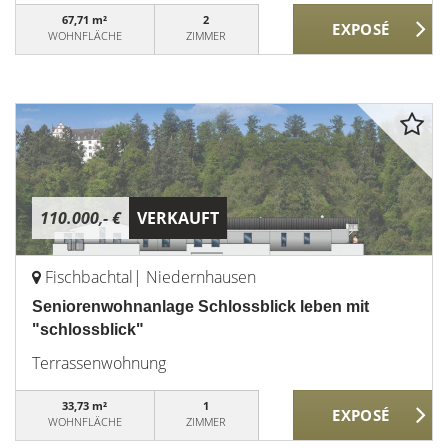
67,71 m²
2
WOHNFLÄCHE
ZIMMER
110.000,- €
VERKAUFT
Fischbachtal| Niedernhausen
Seniorenwohnanlage Schlossblick leben mit
"schlossblick"
Terrassenwohnung
33,73 m²
1
WOHNFLÄCHE
ZIMMER