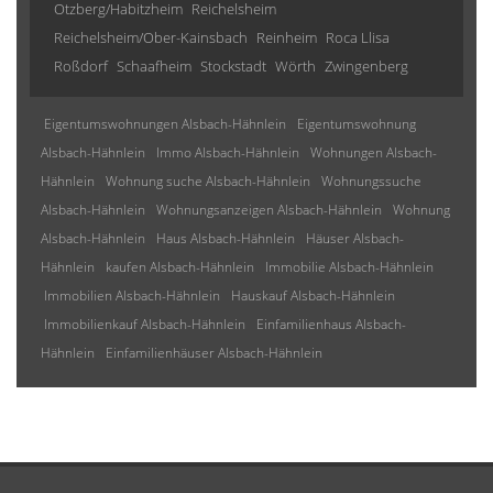
Otzberg/Habitzheim
Reichelsheim
Reichelsheim/Ober-Kainsbach
Reinheim
Roca Llisa
Roßdorf
Schaafheim
Stockstadt
Wörth
Zwingenberg
Eigentumswohnungen Alsbach-Hähnlein
Eigentumswohnung
Alsbach-Hähnlein
Immo Alsbach-Hähnlein
Wohnungen Alsbach-
Hähnlein
Wohnung suche Alsbach-Hähnlein
Wohnungssuche
Alsbach-Hähnlein
Wohnungsanzeigen Alsbach-Hähnlein
Wohnung
Alsbach-Hähnlein
Haus Alsbach-Hähnlein
Häuser Alsbach-
Hähnlein
kaufen Alsbach-Hähnlein
Immobilie Alsbach-Hähnlein
Immobilien Alsbach-Hähnlein
Hauskauf Alsbach-Hähnlein
Immobilienkauf Alsbach-Hähnlein
Einfamilienhaus Alsbach-
Hähnlein
Einfamilienhäuser Alsbach-Hähnlein