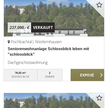
237.000,- €
VERKAUFT
Fischbachtal| Niedernhausen
Seniorenwohnanlage Schlossblick leben mit
"schlossblick"
Dachgeschosswohnung
76,02 m²
2
WOHNFLÄCHE
ZIMMER