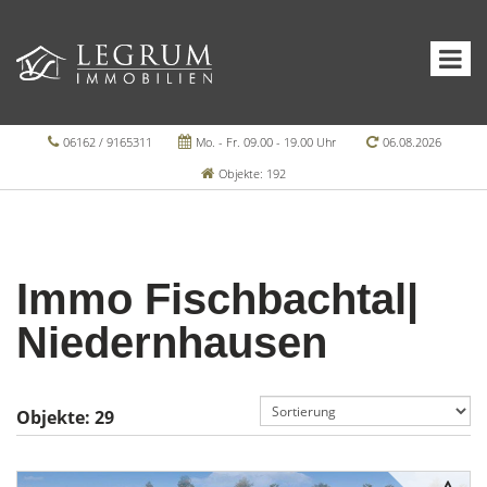
06162 / 9165311
Mo. - Fr. 09.00 - 19.00 Uhr
06.08.2026
Objekte: 192
Immo Fischbachtal|
Niedernhausen
Objekte:
29