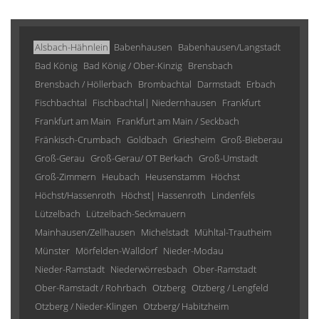
Alsbach-Hähnlein
Babenhausen
Babenhausen/Langstadt
Bad König
Bad König / Ober-Kinzig
Brensbach
Brensbach / Höllerbach
Brombachtal
Darmstadt
Erbach
Fischbachtal
Fischbachtal| Niedernhausen
Frankfurt
Frankfurt am Main
Frankfurt am Main / Seckbach
Fränkisch-Crumbach
Goldbach
Griesheim
Groß-Bieberau
Groß-Gerau
Groß-Gerau/ OT Berkach
Groß-Umstadt
Groß-Zimmern
Heubach
Heusenstamm
Höchst
Höchst/Hassenroth
Höchst| Hassenroth
Lindenfels
Lützelbach
Lützelbach-Seckmauern
Mainhausen/Zellhausen
Michelstadt
Mühltal-Trautheim
Münster
Mörfelden-Walldorf
Nieder-Modau
Nieder-Ramstadt
Niederwörresbach
Ober-Ramstadt
Ober-Ramstadt / Rohrbach
Otzberg
Otzberg / Lengfeld
Otzberg / Nieder-Klingen
Otzberg/ Habitzheim