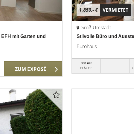
1.850,- €
VERMIETET
Groß-Umstadt
 EFH mit Garten und
Stilvolle Büro und Ausst
Bürohaus
350 m²
FLÄCHE
O
ZUM EXPOSÉ