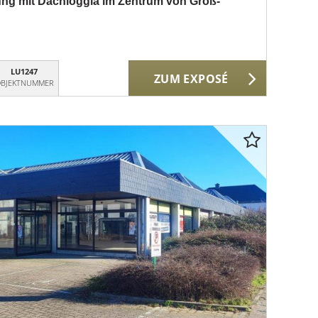
g mit Dachloggia im Zentrum von Groß-
LU1247
ZUM EXPOSÉ
BJEKTNUMMER