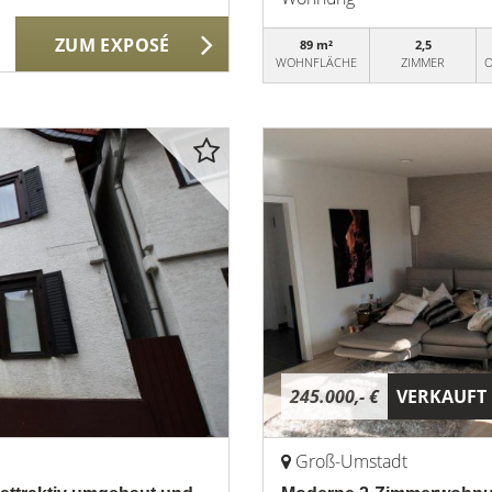
ZUM EXPOSÉ
89 m²
2,5
WOHNFLÄCHE
ZIMMER
O
245.000,- €
VERKAUFT
Groß-Umstadt