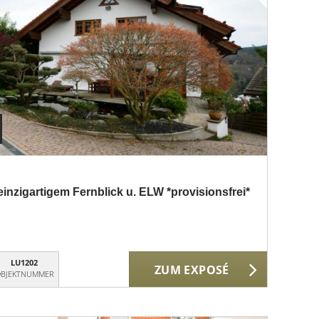
inzigartigem Fernblick u. ELW *provisionsfrei*
LU1202
ZUM EXPOSÉ
BJEKTNUMMER