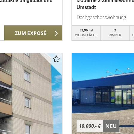
attraktiv umgebaut und
Moderne 2-Zimmerwohnun
Umstadt
Dachgeschosswohnung
52,96 m²
2
ZUM EXPOSÉ
WOHNFLÄCHE
ZIMMER
O
NEU
10.000,- €