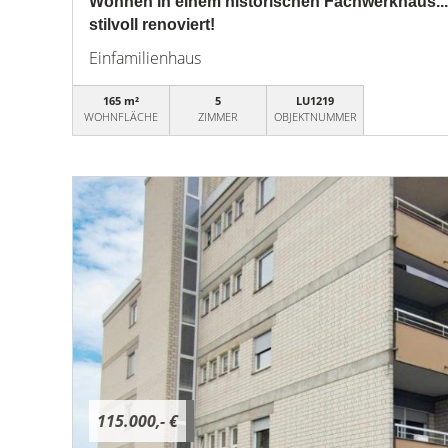
Wohnen in einem historischen Fachwerkhaus...
stilvoll renoviert!
Einfamilienhaus
165 m²
5
LU1219
WOHNFLÄCHE
ZIMMER
OBJEKTNUMMER
115.000,- €