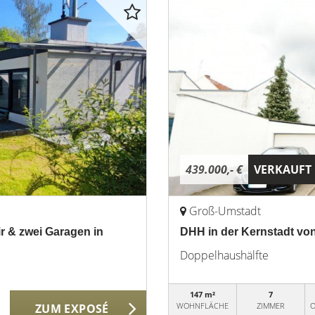
439.000,- €
VERKAUFT
Groß-Umstadt
r & zwei Garagen in
DHH in der Kernstadt von
Doppelhaushälfte
147 m²
7
WOHNFLÄCHE
ZIMMER
O
ZUM EXPOSÉ