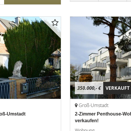
350.000,- €
VERKAUFT
Groß-Umstadt
roß-Umstadt
2-Zimmer Penthouse-Woh
verkaufen!
Wohnung