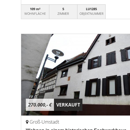
109 m²
5
LU1285
WOHNFLÄCHE
ZIMMER
OBJEKTNUMMER
270.000,- €
VERKAUFT
Groß-Umstadt