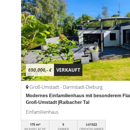
690.000,- €
VERKAUFT
Groß-Umstadt - Darmstadt-Dieburg
Modernes Einfamilienhaus mit besonderem Flai
Groß-Umstadt |Raibacher Tal
Einfamilienhaus
175 m²
5
LU1322
WOHNFLÄCHE
ZIMMER
OBJEKTNUMMER