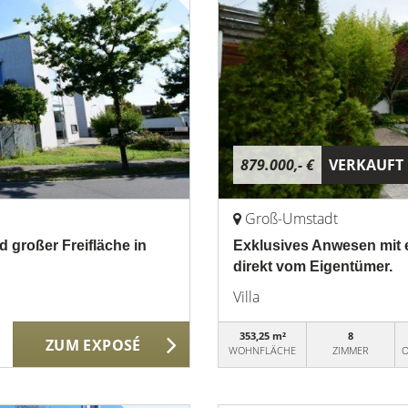
879.000,- €
VERKAUFT
Groß-Umstadt
d großer Freifläche in
Exklusives Anwesen mit e
direkt vom Eigentümer.
Villa
353,25 m²
8
ZUM EXPOSÉ
WOHNFLÄCHE
ZIMMER
O