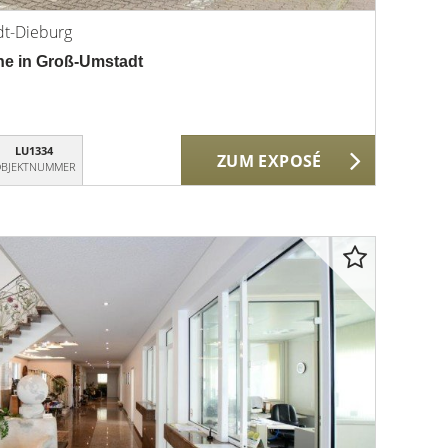
dt-Dieburg
he in Groß-Umstadt
LU1334
ZUM EXPOSÉ
BJEKTNUMMER