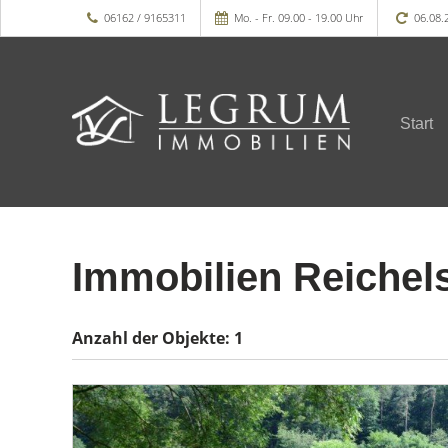
06162 / 9165311
Mo. - Fr. 09.00 - 19.00 Uhr
06.08.
Start
Immobilien Reiche
Anzahl der
Objekte:
1