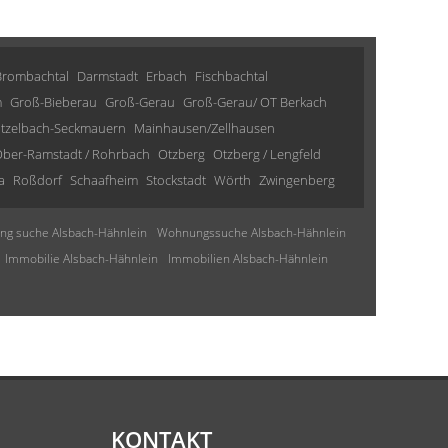
Brombachtal
Darmstadt
Erbach
Fischbachtal
m
Groß-Bieberau
Groß-Gerau
Groß-Gerau/ OT Berkach
tzelbach-Seckmauern
Mainhausen/Zellhausen
ber-Ramstadt / Rohrbach
Otzberg
Otzberg / Lengfeld
a
Roßdorf
Schaafheim
Stockstadt
Wörth
Zwingenberg
g suche Alsbach-Hähnlein
Wohnungssuche Alsbach-Hähnlein
Immobilie Alsbach-Hähnlein
Immobilien Alsbach-Hähnlein
KONTAKT