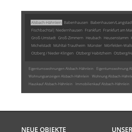
Alsbach-Hähnlein
Babenhausen
Babenhausen/Langstad
Fischbachtal| Niedernhausen
Frankfurt
Frankfurt am Ma
Groß-Umstadt
Groß-Zimmern
Heubach
Heusenstamm
Michelstadt
Mühltal-Trautheim
Münster
Mörfelden-Wall
Otzberg / Nieder-Klingen
Otzberg/ Habitzheim
Otzberg/H
Eigentumswohnungen Alsbach-Hähnlein
Eigentumswohnung Al
Wohnungsanzeigen Alsbach-Hähnlein
Wohnung Alsbach-Hähnl
Hauskauf Alsbach-Hähnlein
Immobilienkauf Alsbach-Hähnlein
NEUE OBJEKTE
UNSER