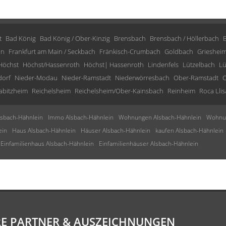
t
Bad König
Bad König / Ober-Kinzig
Brensbach
Brensbach / Höllerbach
in
Frankfurt am Main / Seckbach
Fränkisch-Crumbach
Goldbach
Grieshei
Höchst
Höchst/Hassenroth
Höchst| Hassenroth
Lindenfels
Lützelbach
Lü
dorf
Nieder-Modau
Nieder-Ramstadt
Niederwörresbach
Ober-Ramstadt
O
abitzheim
Reichelsheim
Reichelsheim/Ober-Kainsbach
Reinheim
Roca Llis
sbach-Hähnlein
Immo Alsbach-Hähnlein
Wohnungen Alsbach-Hähnlein
Wohnun
ein
Haus Alsbach-Hähnlein
Häuser Alsbach-Hähnlein
kaufen Alsbach-Hähnlein
Einfamilienhaus Alsbach-Hähnlein
Einfamilienhäuser Alsbach-Hähnlein
E PARTNER & AUSZEICHNUNGEN