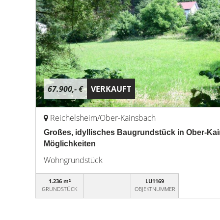
67.900,- €
VERKAUFT
Reichelsheim/Ober-Kainsbach
Großes, idyllisches Baugrundstück in Ober-Kai
Möglichkeiten
Wohngrundstück
1.236 m²
LU1169
GRUNDSTÜCK
OBJEKTNUMMER