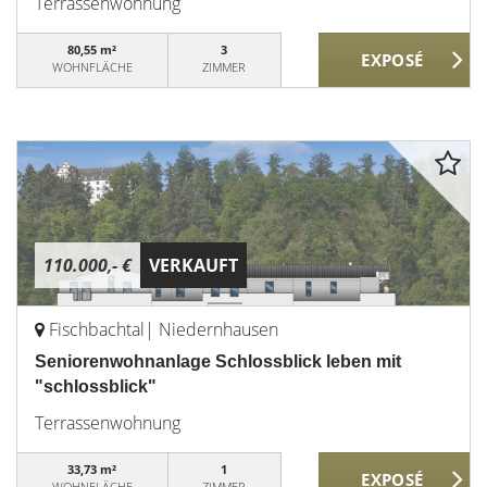
Terrassenwohnung
80,55 m²
3
WOHNFLÄCHE
ZIMMER
110.000,- €
VERKAUFT
Fischbachtal| Niedernhausen
Seniorenwohnanlage Schlossblick leben mit
"schlossblick"
Terrassenwohnung
33,73 m²
1
WOHNFLÄCHE
ZIMMER