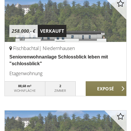
258.000,- €
VERKAUFT
Fischbachtal| Niedernhausen
Seniorenwohnanlage Schlossblick leben mit
"schlossblick"
Etagenwohnung
88,68 m²
2
WOHNFLÄCHE
ZIMMER