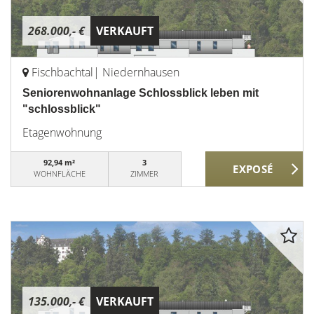
268.000,- €
VERKAUFT
Fischbachtal| Niedernhausen
Seniorenwohnanlage Schlossblick leben mit
"schlossblick"
Etagenwohnung
92,94 m²
3
WOHNFLÄCHE
ZIMMER
135.000,- €
VERKAUFT