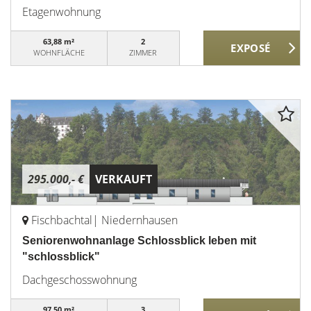
Etagenwohnung
63,88 m²
2
WOHNFLÄCHE
ZIMMER
295.000,- €
VERKAUFT
Fischbachtal| Niedernhausen
Seniorenwohnanlage Schlossblick leben mit
"schlossblick"
Dachgeschosswohnung
97,50 m²
3