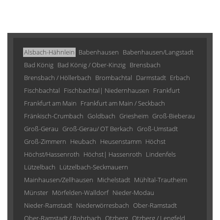
Alsbach-Hähnlein
Babenhausen
Babenhausen/Langstadt
Bad König
Bad König / Ober-Kinzig
Brensbach
Brensbach / Höllerbach
Brombachtal
Darmstadt
Erbach
Fischbachtal
Fischbachtal| Niedernhausen
Frankfurt
Frankfurt am Main
Frankfurt am Main / Seckbach
Fränkisch-Crumbach
Goldbach
Griesheim
Groß-Bieberau
Groß-Gerau
Groß-Gerau/ OT Berkach
Groß-Umstadt
Groß-Zimmern
Heubach
Heusenstamm
Höchst
Höchst/Hassenroth
Höchst| Hassenroth
Lindenfels
Lützelbach
Lützelbach-Seckmauern
Mainhausen/Zellhausen
Michelstadt
Mühltal-Trautheim
Münster
Mörfelden-Walldorf
Nieder-Modau
Nieder-Ramstadt
Niederwörresbach
Ober-Ramstadt
Ober-Ramstadt / Rohrbach
Otzberg
Otzberg / Lengfeld