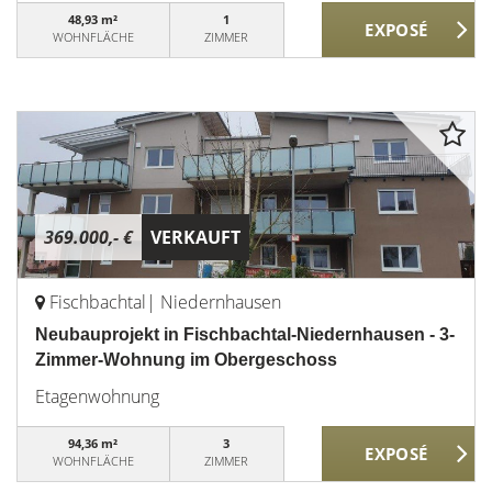
48,93 m²
1
WOHNFLÄCHE
ZIMMER
369.000,- €
VERKAUFT
Fischbachtal| Niedernhausen
Neubauprojekt in Fischbachtal-Niedernhausen - 3-
Zimmer-Wohnung im Obergeschoss
Etagenwohnung
94,36 m²
3
WOHNFLÄCHE
ZIMMER