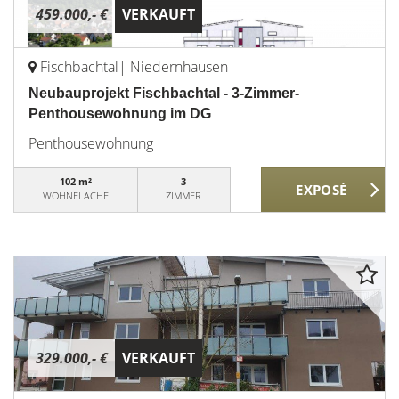
459.000,- €
VERKAUFT
Fischbachtal| Niedernhausen
Neubauprojekt Fischbachtal - 3-Zimmer-
Penthousewohnung im DG
Penthousewohnung
102 m²
3
WOHNFLÄCHE
ZIMMER
329.000,- €
VERKAUFT