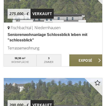
275.000,- €
VERKAUFT
Fischbachtal| Niedernhausen
Seniorenwohnanlage Schlossblick leben mit
"schlossblick"
Terrassenwohnung
98,98 m²
3
WOHNFLÄCHE
ZIMMER
200.000,- €
VERKAUFT