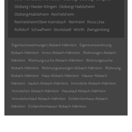
Otzberg / Nieder-Klingen
Otzberg/ Habitzheim
Otzberg/Habitzheim
Reichelsheim
Reichelsheim/Ober-Kainsbach
Reinheim
Roca Llisa
Roßdorf
Schaafheim
Stockstadt
Wörth
Zwingenberg
Eigentumswohnungen Alsbach-Hähnlein
Eigentumswohnung
Alsbach-Hähnlein
Immo Alsbach-Hähnlein
Wohnungen Alsbach-
Hähnlein
Wohnung suche Alsbach-Hähnlein
Wohnungssuche
Alsbach-Hähnlein
Wohnungsanzeigen Alsbach-Hähnlein
Wohnung
Alsbach-Hähnlein
Haus Alsbach-Hähnlein
Häuser Alsbach-
Hähnlein
kaufen Alsbach-Hähnlein
Immobilie Alsbach-Hähnlein
Immobilien Alsbach-Hähnlein
Hauskauf Alsbach-Hähnlein
Immobilienkauf Alsbach-Hähnlein
Einfamilienhaus Alsbach-
Hähnlein
Einfamilienhäuser Alsbach-Hähnlein