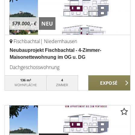
NEU
579.000,- €
Fischbachtal| Niedernhausen
Neubauprojekt Fischbachtal - 4-Zimmer-
Maisonettewohnung im OG u. DG
Dachgeschosswohnung
136 m²
4
WOHNFLÄCHE
ZIMMER