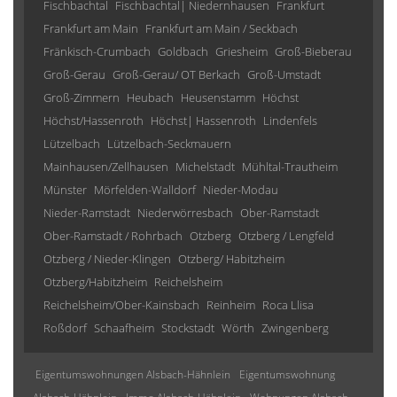
Fischbachtal
Fischbachtal| Niedernhausen
Frankfurt
Frankfurt am Main
Frankfurt am Main / Seckbach
Fränkisch-Crumbach
Goldbach
Griesheim
Groß-Bieberau
Groß-Gerau
Groß-Gerau/ OT Berkach
Groß-Umstadt
Groß-Zimmern
Heubach
Heusenstamm
Höchst
Höchst/Hassenroth
Höchst| Hassenroth
Lindenfels
Lützelbach
Lützelbach-Seckmauern
Mainhausen/Zellhausen
Michelstadt
Mühltal-Trautheim
Münster
Mörfelden-Walldorf
Nieder-Modau
Nieder-Ramstadt
Niederwörresbach
Ober-Ramstadt
Ober-Ramstadt / Rohrbach
Otzberg
Otzberg / Lengfeld
Otzberg / Nieder-Klingen
Otzberg/ Habitzheim
Otzberg/Habitzheim
Reichelsheim
Reichelsheim/Ober-Kainsbach
Reinheim
Roca Llisa
Roßdorf
Schaafheim
Stockstadt
Wörth
Zwingenberg
Eigentumswohnungen Alsbach-Hähnlein
Eigentumswohnung