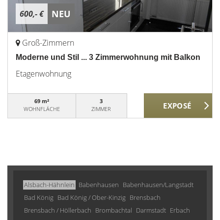
NEU
600,- €
Groß-Zimmern
Moderne und Stil ... 3 Zimmerwohnung mit Balkon
Etagenwohnung
69 m²
3
WOHNFLÄCHE
ZIMMER
Alsbach-Hähnlein
Babenhausen
Babenhausen/Langstadt
Bad König
Bad König / Ober-Kinzig
Brensbach
Brensbach / Höllerbach
Brombachtal
Darmstadt
Erbach