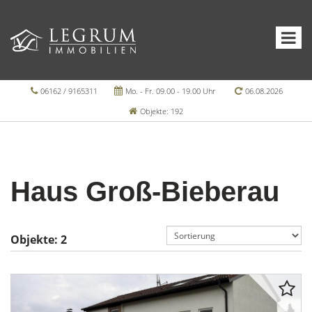
06162 / 9165311
Mo. - Fr. 09.00 - 19.00 Uhr
06.08.2026
Objekte: 192
Haus Groß-Bieberau
Objekte:
2