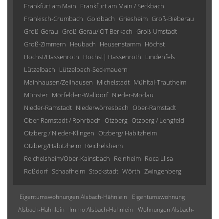
Frankfurt am Main
Frankfurt am Main / Seckbach
Fränkisch-Crumbach
Goldbach
Griesheim
Groß-Bieberau
Groß-Gerau
Groß-Gerau/ OT Berkach
Groß-Umstadt
Groß-Zimmern
Heubach
Heusenstamm
Höchst
Höchst/Hassenroth
Höchst| Hassenroth
Lindenfels
Lützelbach
Lützelbach-Seckmauern
Mainhausen/Zellhausen
Michelstadt
Mühltal-Trautheim
Münster
Mörfelden-Walldorf
Nieder-Modau
Nieder-Ramstadt
Niederwörresbach
Ober-Ramstadt
Ober-Ramstadt / Rohrbach
Otzberg
Otzberg / Lengfeld
Otzberg / Nieder-Klingen
Otzberg/ Habitzheim
Otzberg/Habitzheim
Reichelsheim
Reichelsheim/Ober-Kainsbach
Reinheim
Roca Llisa
Roßdorf
Schaafheim
Stockstadt
Wörth
Zwingenberg
Eigentumswohnungen Alsbach-Hähnlein
Eigentumswohnung
Alsbach-Hähnlein
Immo Alsbach-Hähnlein
Wohnungen Alsbach-