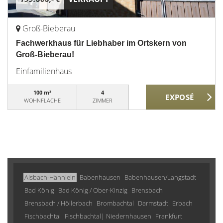
Groß-Bieberau
Fachwerkhaus für Liebhaber im Ortskern von
Groß-Bieberau!
Einfamilienhaus
100 m²
4
WOHNFLÄCHE
ZIMMER
Alsbach-Hähnlein
Babenhausen
Babenhausen/Langstadt
Bad König
Bad König / Ober-Kinzig
Brensbach
Brensbach / Höllerbach
Brombachtal
Darmstadt
Erbach
Fischbachtal
Fischbachtal| Niedernhausen
Frankfurt